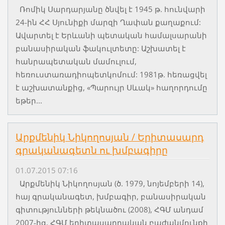
Ռոմիկ Սարդարյանը ծնվել է 1945 թ. հունվարի
24-ին ՀՀ Սյունիքի մարզի Ղափան քաղաքում:
Ավարտել է Երևանի պետական համալսարանի
բանասիրական ֆակուլտետը: Աշխատել է
հանրապետական մամուլում,
հեռուստառադիոպետկոմում: 1981թ. հեռացվել
է աշխատանքից, «Պարույր Սևակ» հաղորդումը
եթեր...
Արքմենիկ Նիկողոսյան / Երիտասարդ
գրականագետն ու խմբագիրը
01.07.2015 07:16
Արքմենիկ Նիկողոսյան (ծ. 1979, նոյեմբերի 14),
հայ գրականագետ, խմբագիր, բանասիրական
գիտությունների թեկնածու (2008), ՀԳՄ անդամ
2007-ից, ՀԳՄ երիտասարդական բաժանմունքի