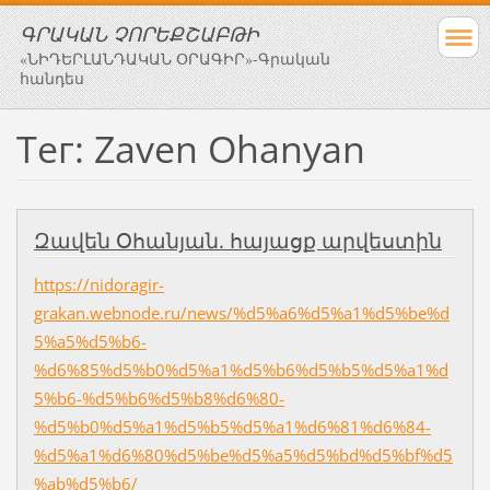
ԳՐԱԿԱՆ ՉՈՐԵՔՇԱԲԹԻ
«ՆԻԴԵՐԼԱՆԴԱԿԱՆ ՕՐԱԳԻՐ»-Գրական
հանդես
Тег: Zaven Ohanyan
Զավեն Օհանյան. հայացք արվեստին
https://nidoragir-
grakan.webnode.ru/news/%d5%a6%d5%a1%d5%be%d
5%a5%d5%b6-
%d6%85%d5%b0%d5%a1%d5%b6%d5%b5%d5%a1%d
5%b6-%d5%b6%d5%b8%d6%80-
%d5%b0%d5%a1%d5%b5%d5%a1%d6%81%d6%84-
%d5%a1%d6%80%d5%be%d5%a5%d5%bd%d5%bf%d5
%ab%d5%b6/