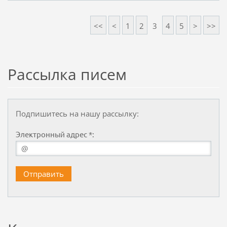
<<
<
1
2
3
4
5
>
>>
Рассылка писем
Подпишитесь на нашу рассылку:
Электронный адрес *: