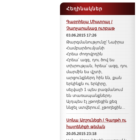
Հեղինակներ
Գաբրիելա Միստրալ /
Չարչարանաց ուրբաթ
03.06.2015 17:26
Թարգմանությունը' Նաիրա
Համբարձումյանի
Հրեա ժողովրդին
Հրեա՛ ազգ, դու ծով ես
տխրության, հրեա՛ ազգ, դու
մարմին ես վշտի,
արցունքներդ հին են, քան
երկինքն ու երկիրը,
սելվայի 1 պես բազմանում
են տառապանքներդ։
Այդպես էլ չթողեցին քեզ
ննջել ստվերում, չթողեցին...
Սոնա Արշունեցի / Գաղթի ու
հայրենիքի թեման
20.05.2015 23:18