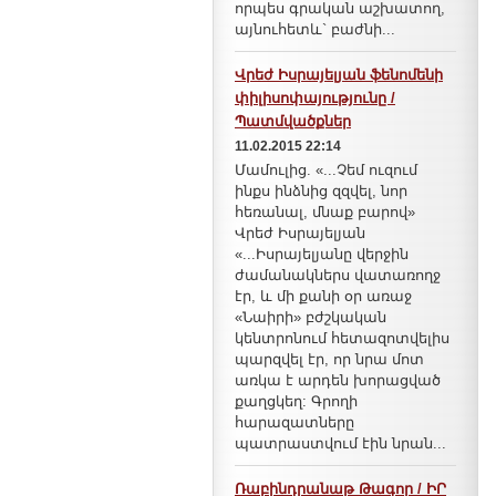
որպես գրական աշխատող,
այնուհետև` բաժնի...
Վրեժ Իսրայելյան ֆենոմենի
փիլիսոփայությունը /
Պատմվածքներ
11.02.2015 22:14
Մամուլից. «...Չեմ ուզում
ինքս ինձնից զզվել, նոր
հեռանալ, մնաք բարով»
Վրեժ Իսրայելյան
«...Իսրայելյանը վերջին
ժամանակներս վատառողջ
էր, և մի քանի օր առաջ
«Նաիրի» բժշկական
կենտրոնում հետազոտվելիս
պարզվել էր, որ նրա մոտ
առկա է արդեն խորացված
քաղցկեղ: Գրողի
հարազատները
պատրաստվում էին նրան...
Ռաբինդրանաթ Թագոր / ԻՐ