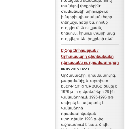
ուծացման ճանապարհով
տանելով փոքրերին:
Ժամանակի տիրույթում
իմպերիալիստական հզոր
տեղաշարժեր են, որոնք
ուղղվում են ու քսան,
երեսուն, հիսուն տարի անց
ուղղվելու են փոքրերի դեմ:...
Էլֆիք Զոհրաբյան /
Երիտասարդ գիտնականը,
դերասանն ու դրամատուրգը
06.05.2015 14:23
Արձակագիր, դրամատուրգ,
թարգմանիչ և արտիստ
ԷԼՖԻՔ ԶՈՀՐԱԲՅԱՆԸ ծնվել է
1979 թ.-ի դեկտեմբերի 26-ին
Վանաձորում։ 1993-1995 թթ.
սովորել և ավարտել է
Վանաձորի
դրամատիկական
ստուդիան: 1995 թ.-ից
աշխատում է նաև Հովհ.