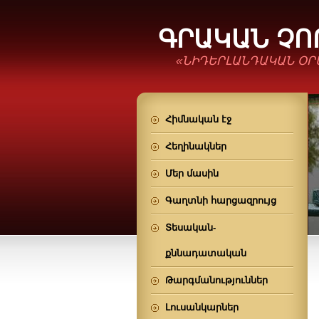
ԳՐԱԿԱՆ Չ
«ՆԻԴԵՐԼԱՆԴԱԿԱՆ ՕՐ
Հիմնական էջ
Հեղինակներ
Մեր մասին
Գաղտնի հարցազրույց
Տեսական-
քննադատական
Թարգմանություններ
Լուսանկարներ