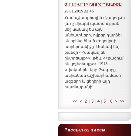
ԺՈՂՈՎՐԴԻ ԽՈՐՀՐԴԱՆԻՇԸ
28.01.2015 22:45
Համաշխարհային մշակույթի
(և ոչ միայն) պատմության
մեջ սակավ են այն
անհատները, ովքեր դարձել
են իրենց ծնած ժողովրդի
խորհրդանիշը: Սակավ են,
քանզի <<սակավ են
ընտրեալք>>, թեև <<բազում
են կոչեցեալք>>: 1913
թվականին, երբ Թագորը,
ասիական աշխարհամասի՝
ազգերի և ցեղերի այդ
խառնարանի...
<<
<
2
|
3
|
4
|
5
|
6
>
>>
Рассылка писем