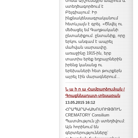
Սոնա Արշունեցին ապրում և
ստեղծագործում է
Բելգիայում: Իր
ինքնակենսագրականում
հետևյալն է գրել. «Ծնվել ու
մեծացել եմ Գաղթականի
ընտանիքում. ընտանիք, որը
երկու անգամ է ապրել
մահվան սարսափը.
առաջինը 1915-ին, երբ
տատիս երեք եղբայրներին
իրենց կանանց ու
երեխաների հետ թուրքերն
այրել էին մարագներում...
Ն ա ի ր ա Համբարձումյան /
Գրաքննադատ-տեսաբան
13.05.2015 16:12
ՀՐԱՊԱՐԱԿԱԽՈՍՈՒԹՅՈՒՆ
CREMATORY Consilium
Պատմություն չի ստեղծվում:
Այն հորինում են
գերտերությունները՝