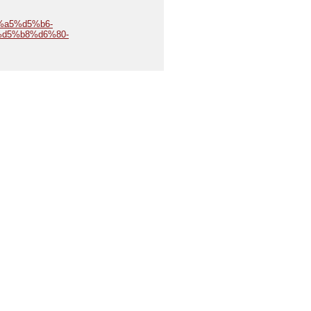
5%a5%d5%b6-
d5%b8%d6%80-