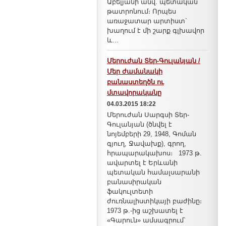
Աբելյանի անվ. պետական
թատրոնում։ Որպես
առաջատար արտիստ`
խաղում է մի շարք գլխավոր
և...
Մերուժան Տեր-Գուլանյան /
Մեր ժամանակի
բանաստեղծն ու
մտավորականը
04.03.2015 18:22
Մերուժան Սարգսի Տեր-
Գուլանյան (ծնվել է
նոյեմբերի 29, 1948, Գոման
գյուղ, Ջավախք), գրող,
հրապարակախոս։ 1973 թ.
ավարտել է Երևանի
պետական համալսարանի
բանասիրական
ֆակուլտետի
ժուռնալիստիկայի բաժինը։
1973 թ.-ից աշխատել է
«Գարուն» ամսագրում`