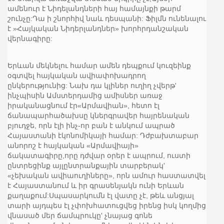
ամենուր է Նիդելանդների հայ համայնքի թարմ
շունչը:Դա ի շնորհիվ նաև դեսպանի: Ֆիլմն ունենալու
է »Հայկական Նիդերլանդներ» խորհրդանշական
վերնագիրը:
Երևան մեկնելու համար ամեն դեպքում կուզեինք
օգտվել հայկական ավիափոխադրող
ընկերությունից: Նախ դա կլիներ ուղիղ չվերթ'
ինչպիսին Ամստերդամից ամիսներ առաջ
իրականացնում էր«Արմավիան», հետո էլ
ճանապարհածախսը կներգրավեր հայրենական
բյուդջե, որն էլի ինչ-որ բան է անկում ապրած
Հայաստանի էկոնոմիկայի համար: Դժբախտաբար
անորոշ է հայկական «Արմավիայի»
ճակատագիրը,որը դժվար օրեր է ապրում, ուստի
ընտրեցինք այլընտրանքային տարբերակ'
«չեխական ավիաուղիները», որն ամուր հաստատվել
է Հայաստանում և իր գրասենյակն ունի Երևան
քաղաքում:Սպասարկումն էլ վատը չէ, թեև անցյալ
տարի այդպես էլ չփոխհատուցվեց իրենց իսկ կողմից
վնասած մեր ճամպրուկը' չնայաց գոնե