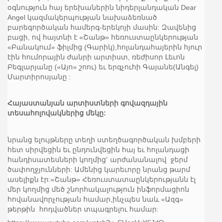
օգնություն հայ երեխաներին նիդերլանդական Dear
Angel կազմակերպության նախաձեռնած
բարեգործական համերգ-երեկոյի մասին: Զավենից
բացի, ով հայտնի է «Շանթ» հեռուստաընկերության
«Բանակում» ֆիլմից (Գարիկ),հոլանդահայերին հյուր
էին հումորային ժանրի արտիստ, ռեժիսոր Լեւոն
Բեգլարյանը («Այո» շոու) եւ երգչուհի Գայանե(Անգել)
Մարտիրոսյանը :
Հայաստանյան արտիստների գովազդային
տեսահոլովակներից մեկը:
նրանց ելույթները տեղի ստեղծագործական խմբերի
հետ սիրվեցին եւ ընդունվեցին հայ եւ հոլանդացի
հանդիսատեսների կողմիցՙ արժանանալով ջերմ
ծափողջյունների: Ամենից կարեւորը նրանց թարմ
ասելիքն էր:«Շանթ» Հեռուստատաընկերությանն էլ
մեր կողմից մեծ շնորհակալություն ինֆորմացիոն
հովանավորչության համար,ինչպես նաև «Ազգ»
թերթին հոդվածներ տպագրելու համար: