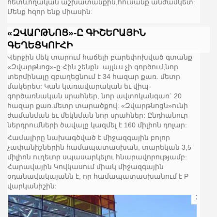
հետևողական աշխատանքին,հուսանք անժամկետ:
Մենք հզոր ենք միասին:
«ԶՎԱՐԹՆՈՑ»-Ը ԳԻՇԵՐԱՅԻՆ
ԳԵՂԵՑԿՈՒՀԻ
Վերջին մեկ տարում հաճելի բարեփոխված գտանք
«Զվարթնոց»-ը:Հին շենքն այլևս չի գործում,նոր
տերմինալը զբաղեցնում է 34 հազար քառ. մետր
մակերես: Կան կառավարական եւ վիպ-
գործառնական սրահներ, նոր ավտոկանգառ` 20
հազար քառ.մետր տարածքով: «Զվարթնոցն»ունի
ժամանման եւ մեկնման նոր սրահներ: Ընդհանուր
ներդրումների ծավալը կազմել է 160 միլիոն դոլար:
Համալիրը նախագծված է միջազգային բոլոր
չափանիշներին համապատասխան, տարեկան 3,5
միլիոն ուղեւոր սպասարկելու հնարավորությամբ:
Հարավային Կովկասում միակ միջազգային
օդանավակայանն է, որ համապատասխանում է P
վարկանիշին: