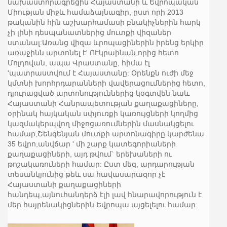
նախաստորագրեցին Հայաստանի և Եվրոպական
Միության միջև համաձայնագիր, ըստ որի 2013
թականին հին աշխարհամասի բնակիչներին հարկ
չի լինի դեսպանատներից մուտքի վիզաներ
ստանալ:Առանց վիզա ևրոպացիներին իրենց երկիր
առաջինն արտոնել է' ՈՒկրաինան,որից հետո
Մոլդովան, ապա Վրաստանը, հիմա էլ
'պատրաստվում է Հայաստանը: Օրենքն ուժի մեջ
կմտնի խորհրդարանների վավերացումներից հետո,
դյուրացված արտոնություններից կօգտվեն նաև
Հայաստանի Հանրապետության քաղաքացիները,
օրինակ հայկական սփյուռքի կառույցների կողմից
կազմակերպվող միջոցառումներին մասնակցելու
համար,Շենգենյան մուտքի արտոնագիրը կարժենա
35 եվրո,անվճար ' մի շարք կատեգորիաների
քաղաքացիների, այդ թվում` երեխաների ու
թոշակառուների համար: Ըստ մեզ, արդարության
տեսանկյունից թեև սա հավասարազոր չէ
Հայաստանի քաղաքացիների
հանդեպ,այնուհանդերձ էլի լավ հնարավորություն է
մեր հայրենակիցներին Եվրոպա այցելելու համար: