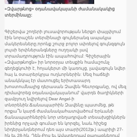
«Զվարթնոց» օդանավակայանի ժամանակակից
տերմինալը:
Գիշերվա շողերի լուսավորության ներքո փայլփլում
էին նորաշեն տերմինալի գույներանգ ապակյա
մակերեսները,որոնք շուրջ բոլոր սփռելով գույնզգույն
լույսի երփներանգները ուղղակի լավ
տրամադրություն էին ապահովում: Գիշերային
«Զվարթնոցն» իր նորօրյա տեսքին համաշունչ
գեղեցկուհի է, հոյակերտ մի կառույց, լավագույն նվեր
հայ և օտարերկրյա ուղևորներին: Մեզ հաճելի
անակնկալ էր մատուցել երիտասարդ
խոստումնալից դերասան Զավեն Գեւորգյանը, ով մեզ
դիմավորեց օդանավակայանում' վարդե ծաղիկների
զամբյուղ նվիրելով Dear Angel-ի
տնօրենին:Ճանապարհին Զավենը պատմեց, թե
որքա՞ն կարճ ժամանակահատվածում Երևանի
ճանապարհներին նոր տեղադրված տեսախցիկներն
իրենից որչափ գումար են կորզել, նաև հիշեց
նիդերլանդներում դեռ այս տարի(2012թ.) ապրիլի 27-
ին եւ 28-ին, Դեն-Բոս եւ Ամստերդամ քաղաքներում