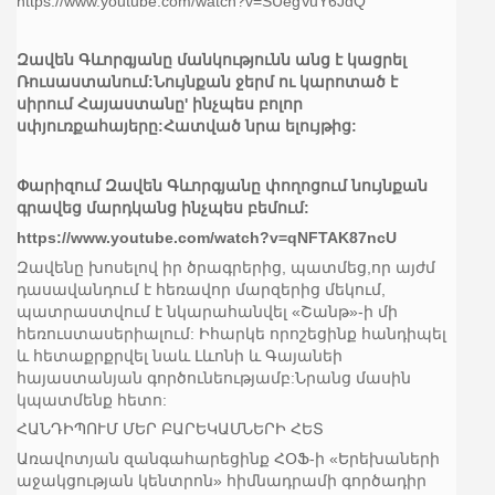
https://www.youtube.com/watch?v=SUegVuY6JdQ
Զավեն Գևորգյանը մանկությունն անց է կացրել
Ռուսաստանում:Նույնքան ջերմ ու կարոտած է
սիրում Հայաստանը' ինչպես բոլոր
սփյուռքահայերը:Հատված նրա ելույթից:
Փարիզում Զավեն Գևորգյանը փողոցում նույնքան
գրավեց մարդկանց ինչպես բեմում:
https://www.youtube.com/watch?v=qNFTAK87ncU
Զավենը խոսելով իր ծրագրերից, պատմեց,որ այժմ
դասավանդում է հեռավոր մարզերից մեկում,
պատրաստվում է նկարահանվել «Շանթ»-ի մի
հեռուստասերիալում: Իհարկե որոշեցինք հանդիպել
և հետաքրքրվել նաև Լևոնի և Գայանեի
հայաստանյան գործունեությամբ:Նրանց մասին
կպատմենք հետո:
ՀԱՆԴԻՊՈՒՄ ՄԵՐ ԲԱՐԵԿԱՄՆԵՐԻ ՀԵՏ
Առավոտյան զանգահարեցինք ՀՕՖ-ի «Երեխաների
աջակցության կենտրոն» հիմնադրամի գործադիր