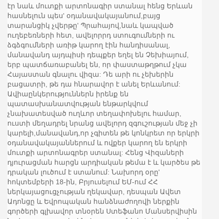
էր նաև մուտքի արտոնագիր ստանալ հենց Երևան
հասնելուն պես' օդանավակայանում,բայց
տարանցիկ չվերթը' Պրահայով,նաև կապված
ուղեբեռների հետ, ավելորրդ ստուգումների ու
ձգձգումների առիթ կարող էին հանդիսանալ,
մանավանդ այդպիսի դեպքեր եղել են Չեխիայում,
երբ պատճառաբանել են, որ փաստաթղթում չկա
Հայաստան գնալու վիզա: Դե արի ու չեխերին
բացատրի, թե դա հնարավոր է անել Երևանում:
Ավիաընկերություններն իրենք են
պատասխանատվության ենթարկվում
չնախատեսված ուղևոր տեղափոխելու համար,
ուստի մեղադրել նրանց ավելորդ զգուշության մեջ չի
կարելի,մանավանդ,որ չգիտեն թե կոնկրետ որ երկրի
օդանավակայաններում և ովքեր կարող են երկրի
մուտքի արտոնագրեր ստանալ: Հենց Վիզաների
դյուրացման հարցն արդիական թեմա է և կարծես թե
դրական լուծում է ստանում: Նախորդ օրը'
հոկտեմբերի 18-ին, Բրյուսելում ԵՄ-ում ՀՀ
ներկայացուցչության ղեկավար, դեսպան Ավետ
Ադոնցը և Եվրոպական հանձնաժողովի ներքին
գործերի գլխավոր տնօրեն Ստեֆանո Մանսերվիսին