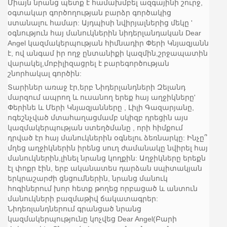
Միայն նրանց պետք է համախմբել ազգայինի շուրջ,
օգտակար գործողության բարձր գործակից
ստանալու համար: Այդպիսի նվիրյալներից մեկը '
օգնություն հայ մանուկներին նիդերլանդական Dear
Angel կազմակերպության հիմնադիր Փերի Կնյազյանն
է, ով անգամ իր ողջ ընտանիքի կազմին,շրջապատին
վարակել,մոբիլիզացրել է բարեգործության
շնորհակալ գործին:
Տարիներ առաջ էր,երբ Նիդերլանդների Զելանդ
մարզում ապրող և ուսանող երեք հայ աղջիկները'
Փերինե և Մերի Կնյազյանները , Լիլի Գազարյանը,
ոգեշնչված մտահաղացմամբ սկիզբ դրեցին այս
կազմակերպության ստեղծմանը , որի հիմքում
դրված էր հայ մանուկներին օգնելու ձեռնարկը: Ինչը՞
մղեց աղջիկներին իրենց սուղ ժամանակը նվիրել հայ
մանուկներին,լինել նրանց կողքին: Աղջիկները երեքն
էլ փոքր էին, երբ ականատես դարձան սպիտակյան
երկրաշարժի ցնցումներին, նրանց մանուկ
հոգիներում խոր հետք թողեց որբացած և անտուն
մանուկների բազմաթիվ ճակատագրեր:
Նիդեռլանդներում գրանցած նրանց
կազմակերպությունը կոչվեց Dear Angel(Բարի