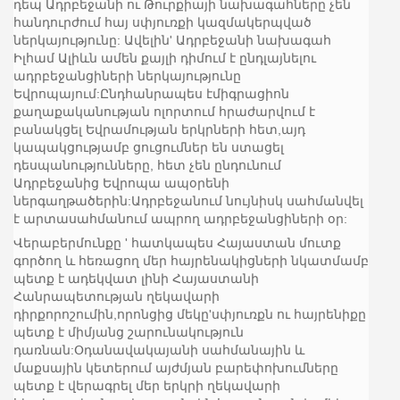
դեպ Ադրբեջանի ու Թուրքիայի նախագահները չեն
հանդուրժում հայ սփյուռքի կազմակերպված
ներկայությունը: Ավելին' Ադրբեջանի նախագահ
Իլհամ Ալիևն ամեն քայլի դիմում է ընդլայնելու
ադրբեջանցիների ներկայությունը
Եվրոպայում:Ընդհանրապես էմիգրացիոն
քաղաքականության ոլորտում հրաժարվում է
բանակցել Եվրամության երկրների հետ,այդ
կապակցությամբ ցուցումներ են ստացել
դեսպանությունները, հետ չեն ընդունում
Ադրբեջանից Եվրոպա ապօրենի
ներգաղթածերին:Ադրբեջանում նույնիսկ սահմանվել
է արտասահմանում ապրող ադրբեջանցիների օր:
Վերաբերմունքը ' հատկապես Հայաստան մուտք
գործող և հեռացող մեր հայրենակիցների նկատմամբ
պետք է ադեկվատ լինի Հայաստանի
Հանրապետության ղեկավարի
դիրքորոշումին,որոնցից մեկը'սփյուռքն ու հայրենիքը
պետք է միմյանց շարունակություն
դառնան:Օդանավակայանի սահմանային և
մաքսային կետերում այժմյան բարեփոխումները
պետք է վերագրել մեր երկրի ղեկավարի