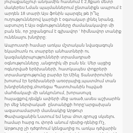
յուրաքանչյուր անդամին հասնում է 2,8քառ մետր
մակերես:Նման պայմաններում ընտանիքն ապրում է
արդեն 18 տարի:Այս ֆոնին պարզել թե ի՞նչ
ուղություններով կարելի է օգտակար լինել նրանց,
աբսուրդ է:Այս օգնությունները ժամանակավոր մի
բան են, որ շրջանցում է գլխավոր ' հիմնավոր տանիք
ունենալու խնդիրը:
Ապրուստի համար առկա մշտական նվազագույն
եկամուտն ու տարբեր անհատների ու
կազմակերպությունների տրամադրած
օգնությունները ,անցողիկ մի բան են: Մեր այցից
ոգևորված երեխաների, հատկապես փոքրերի
տրամադրությունը բարձր էր:Մինչ Տանտիրուհին
խոսում էր երեխաների առօրյայից,պատմում տան
խնդիրներից,մոտեցա Պատուհանին հպված
մահճակալի մի անկյունում, խորասույզ
հայացքով,դեմքն ափերի մեջ առած,ասես աշխարհն
իր մեջ ներփակած ընտանիքի հորը'արցախյան
ազատամարտի մասնակից Արթուր
Փափազյանին:Նստում եմ նրա մոտ,զրույց սկսելու
համար հարց ու փորձ անում դեսից-դենից:Ո'չ,
Արթուրը չի դժգոհում կենցաղից ու առկա դժվարին