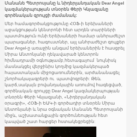
Մանանե Պետրոսյանը և նիդերլանդական Dear Angel
կազմակերպության տնօրեն Փերի Կնյազյանը
գործնական զրույցի ժամանակ:
Մեր համագործակցությունը ՀՕՖ-ի երեխաների
աջակցության կենտրոնի հետ արդեն տարիների
պատմություն ունի:Երեխաների համար անհրաժեշտ
պարագաներ, հագուստներ, այլ անհրաժեշտ գույքեր
Dear Angel-ը առաջին անգամ երեխաներին է հասցրել
Միրա Անտոնյանի ղեկավարած կենտրոն
հիմնադրամի օգնությամբ,հետագայում նույնիսկ
մասնակցել վերջինիս կողմից կազմակերպած
հայաստանյան միջոցառումներին, արժանանացել
շնորհակալագրերի ու պատվոգրերի: Թեև
կարճ,սակայն բովանդակային առումով հագեցված,
գործնական զրույցը Dear Angel կազմակերպության
տնօրեն Փերի Կնյազյանի, «Նիդերլանդական
օրագրի», ՀՕՖ-ի ԵԱԿ-ի գործադիր տնօրեն Միրա
Անտոնյանի և նրա օգնական Մանանե Պետրոսյանի
միջև, աշխատանքային գործունեության հետ
կապված շատ հարցեր հստակեցրեցին: