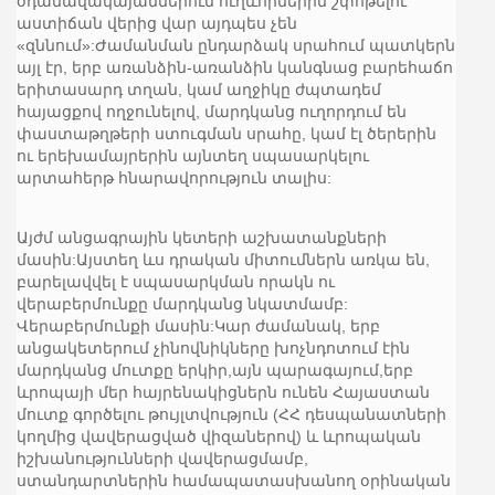
օդանավակայաններում ուղևորներին շփոթելու
աստիճան վերից վար այդպես չեն
«զննում»:Ժամանման ընդարձակ սրահում պատկերն
այլ էր, երբ առանձին-առանձին կանգնաց բարեհաճո
երիտասարդ տղան, կամ աղջիկը ժպտադեմ
հայացքով ողջունելով, մարդկանց ուղորդում են
փաստաթղթերի ստուգման սրահը, կամ էլ ծերերին
ու երեխամայրերին այնտեղ սպասարկելու
արտահերթ հնարավորություն տալիս:
Այժմ անցագրային կետերի աշխատանքների
մասին:Այստեղ ևս դրական միտումներն առկա են,
բարելավվել է սպասարկման որակն ու
վերաբերմունքը մարդկանց նկատմամբ:
Վերաբերմունքի մասին:Կար ժամանակ, երբ
անցակետերում չինովնիկները խոչնդոտում էին
մարդկանց մուտքը երկիր,այն պարագայում,երբ
ևրոպայի մեր հայրենակիցներն ունեն Հայաստան
մուտք գործելու թույլտվություն (ՀՀ դեսպանատների
կողմից վավերացված վիզաներով) և ևրոպական
իշխանությունների վավերացմամբ,
ստանդարտներին համապատասխանող օրինական