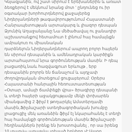
Կնյազյանին, ով շատ սիրում է երեխաներին և առատ
ձեռքերով է մեկնում նրանց մոտ ' ընդունեց ու իր
օգտակար խորհուրդներով քաջալերեց
Նիդերլանդների թագավորությունում Հայաստանի
Հանրապետության արտակարգ և լիազոր դեսպան
Ձյունիկ Աղաջանյանը:Նա մեծածավալ ու ջանադիր
աշխատանքով հետամուտ է լինում հայ համայնքն
ամրակուռ ու միասնական
դարձնելուն:Նիդերլանդներում ապրող բոլոր հայերն
են սիրում դեսպանին և ամենադրական կարծիքն
արտահայտում նրա գործունեության մասին: Ի դեպ
բացառիկ,նաև հազվագյուտ երևույթ , երբ
դեսպանին բոլորն են ճանաչում և այդչափ
ժողովրդական մոտեցում ցուցա
բ
եր
ում: Օրերս
Հայաստանի հանրային հեռուստատեսության
«Օտար, ամայի ճամփեքի վրա» ծրագիրը դեսպանի
և տեղի հայերի աջակցությամբ մեկի փոխարեն
միանգամից 2 ֆիլմ է թողարկել Ամստերդամի
մասին,Ֆիլմաշարի ստեղծագործական խումբը
լրացուցիչ մեկ առանձին ֆիլմ էլ նկարահանել է տեղի
հայ համայնքի գործունեության մասին:Ֆիլմաշարի
հեղինակներն իրենք են խոստովանել , որ սա իրենց
10 տար
վա
առաջվա տեսած երկիրը չէ;Այսօր