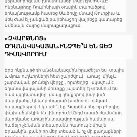
վերանորոգման խոստումներ տվել էին:Ինչևէ:
Ինքնաթիռը Ռումինիայի օդային տարածքով
երկայնությամբ հատեց Սև ծովը մտավ Թուրքիա և
մեկ ժամ էլ չանցած բարեհաջող վայրեջք կատարեց
Ամենայն Հայոց մայրաքաղաքում:
«ԶՎԱՐԹՆՈՑ»
ՕԴԱՆԱՎԱԿԱՅԱՆ.ԻՆՉՊԵ՞Ս ԵՆ ՁԵԶ
ԴԻՄԱՎՈՐՈՒՄ
Երբ ինքնաթիռի անձնակազմին հրաժեշտ ես տալիս
և մյուս ուղևորների հետ շարժվում առաջ' մինչև
շարժական թունելի վերջը , որտեղից սկսվում է
օդանավակայանի մուտքը ,այստեղ էլ տեսնում ես
համազգեստավոր, մռայլ դեմքերով խմբված
մարդկանց, կենտրոնացած խոժոռ ու դժկամ
հայացքներով, նկատե՞լ եք :Կարծես ինչ-որ բերդից
փախած մեկին են փնտրում: Մեղմ ասած ժամանող
մարդկանց առաջին տպավորության համար սա
հաճելի չէ:Նման տեսարանն հատուկ է միայն
Երևանին, քանի որ մեր տեսած և ոչ մի քաղաքների