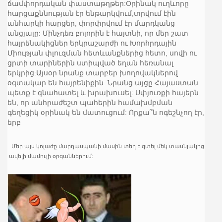
ճամփորդական փաստաթղթեր:Օրինակ ուղևորը
հարցաքննության էր ենթարկվում,տրվում էին
անհարկի հարցեր, փորփրվում էր մարդկանց
անցյալը: Մինչդեռ բոլորին է հայտնի, որ մեր շատ
հայրենակիցներ երկրաշարժի ու Խորհրդային
Միության փլուզման հետևանքներից հետո, սովի ու
ցրտի տարիներին ստիպված եղան հեռանալ
երկրից:Այսօր նրանք տարբեր խողովակներով
օգտակար են հայրենիքին: Նրանց այցը Հայաստան
պետք է գնահատել և խրախուսել: Սփյուռքի հայերն
են, որ անհրաժեշտ պահերին համախմբման
գեղեցիկ օրինակ են մատուցում: Որքա՞ն ոգեշնչող էր,
երբ
Մեր
այս
կոլաժը
մարդասպանի
մասին
տեղ
է
գտել
մեկ
տասնյակից
ավելի
մամուլի
օրգաններում: