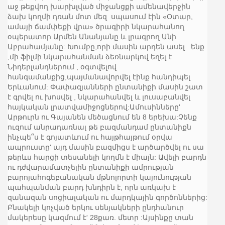
աջ թեքվող խարխլված միջանցքի ամենավերջին
ձախ կողմի դռան մոտ մեզ սպասում էին «Օտար,
ամայի ճամփեքի վրա» ծրագիրի նկարահանող
օպերատոր Արմեն Անանյանը և լրագրող Անի
Աբրահամյանը: Խումբը,որի մասին արդեն ասել ենք
,մի ֆիլմի նկարահանման ձեռնարկով եղել է
Նիդերլանդներում , օգտվելով
հանգամանքից,պայմանավորվել էինք հանդիպել
Երևանում: Փափազյանների ընտանիքի մասին շատ
է գրվել ու խոսվել , նկարահանվել և լուսաբանվել
հայկական լրատվամիջոցներով:Ամուսինները'
Արթուրն ու Գայանեն մեծացնում են 8 երեխա:Չենք
ուզում անրադառնալ թե բազմանդամ ընտանիքն
ինչպե՞ս է գոյատևում ու հայթհայթում օրվա
ապրուստը' այդ մասին բազմիցս է արծարծվել ու սա
թերևս հարցի տեսանելի կողմն է միայն: Ավելի բարդն
ու դժվարամատչելին ընտանիքի ամրության
բարոյահոգեբանական մթնոլորտի կայունության
պահպանման բարդ խնդիրն է, որն առկախ է
զանազան սոցիալական ու մարդկային գործոններից:
Բնակելի կոչված երկու սենյակների ընդհանուր
մակերեսը կազմում է' 28քառ. մետր :Այսինքը տան