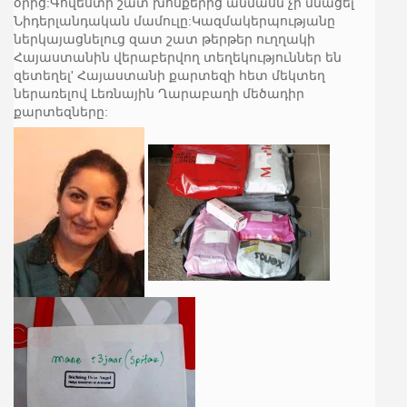
օրից:Գովեստի շատ խոսքերից անմասն չի մնացել
Նիդերլանդական մամուլը:Կազմակերպությանը
ներկայացնելուց զատ շատ թերթեր ուղղակի
Հայաստանին վերաբերվող տեղեկություններ են
զետեղել' Հայաս
տանի քարտեզի հետ մեկտեղ
ներառելով Լեռնային Ղարաբաղի մեծադիր
քարտեզները: