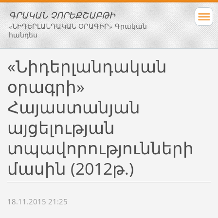
ԳՐԱԿԱՆ ՉՈՐԵՔՇԱԲԹԻ
«ՆԻԴԵՐԼԱՆԴԱԿԱՆ ՕՐԱԳԻՐ»-Գրական
հանդես
«Նիդերլանդական
օրագրի»
Հայաստանյան
այցելության
տպավորությունների
մասին (2012թ.)
18.11.2015 21:25