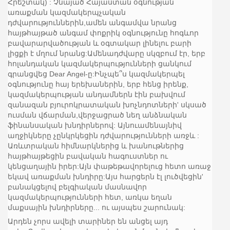
Հրեշտակ) : Չնայած Հայաստան օգնության
առաքման կազմակերպչական
դժվարություններին,ամեն անգամվա նրանց
հայթհայթած անգամ փոքրիկ օգնությունը հոգևոր
բավարարվածության և օգտակար լինելու բարի
լիցքի է մղում նրանց:Ամենադժվարը սկզբում էր, երբ
հոլանդական կազմակերպությունների ցանկում
գրանցվեց Dear Angel-ը:Ինչպե՞ս կազմակերպել
օգնությունը հայ երեխաներին, երբ հենց իրենք,
կազմակերպության անդամներն էին բախվում
զանազան բյուրոկրատական խոչնդոտների' սկսած
ուսման վճարման,վերջացրած նեղ անձնական
ֆինանսական խնդիրներով: Այնուամենայնիվ
աղջիկները չընկրկեցին դժվարությունների առջև :
Առևտրական հիմնարկներից և խանութներից
հայթհայթեցին բավական հագուստներ ու
կենցաղային իրեր:Այն փաթեթավորելուց հետո առաջ
եկավ առաքման խնդիրը:Այս հարցերն էլ լուծվեցին'
բանակցելով բելգիական մասնավոր
կազմակերպությունների հետ, առկա եղան
մաքսային խնդիրները... ու այսպես շարունակ:
Արդեն չորս ավելի տարիներ են անցել այդ