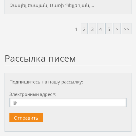
Զապել Եսայան, Մառի Պեյլերյան,...
1
2
3
4
5
>
>>
Рассылка писем
Подпишитесь на нашу рассылку:
Электронный адрес *: