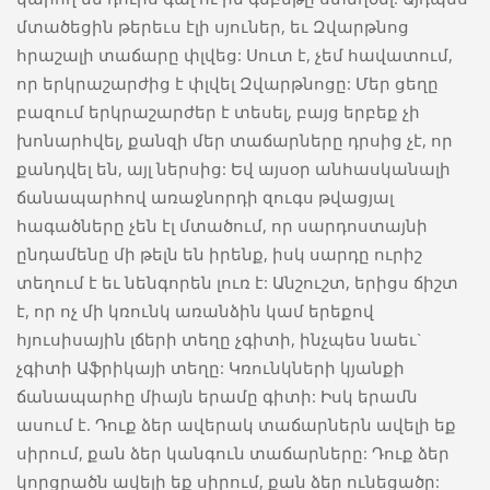
մտածեցին թերեւս էլի սյուներ, եւ Զվարթնոց
հրաշալի տաճարը փլվեց: Սուտ է, չեմ հավատում,
որ երկրաշարժից է փլվել Զվարթնոցը: Մեր ցեղը
բազում երկրաշարժեր է տեսել, բայց երբեք չի
խոնարհվել, քանզի մեր տաճարները դրսից չէ, որ
քանդվել են, այլ ներսից: Եվ այսօր անհասկանալի
ճանապարհով առաջնորդի զուգս թվացյալ
հագածները չեն էլ մտածում, որ սարդոստայնի
ընդամենը մի թելն են իրենք, իսկ սարդը ուրիշ
տեղում է եւ նենգորեն լուռ է: Անշուշտ, երիցս ճիշտ
է, որ ոչ մի կռունկ առանձին կամ երեքով
հյուսիսային լճերի տեղը չգիտի, ինչպես նաեւ`
չգիտի Աֆրիկայի տեղը: Կռունկների կյանքի
ճանապարհը միայն երամը գիտի: Իսկ երամն
ասում է. Դուք ձեր ավերակ տաճարներն ավելի եք
սիրում, քան ձեր կանգուն տաճարները: Դուք ձեր
կորցրածն ավելի եք սիրում, քան ձեր ունեցածը: