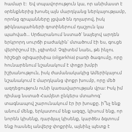
համար է: Եվ տպավորություն կա, որ անիմաստ է
օրենքներից խոսել այն մարդկանց ներկայությամբ,
որոնց գրպանները լցված են դոլարով, իսկ
թիկնապահների գոտիներում դաշյուն կա
պահված… Սրճարանում նստած՝ նայելով արդեն
երկրորդ սուրճի բաժակին՝ մտածում էի ես, գուցե
վերհիշում էի, չգիտեմ: Չգիտեմ նաեւ, թե ինչու
հիշեցի օլիգարխիա (oligarkhia) բառի ծագումը, որը
հունարենում նշանակում է փոքր խմբի
իշխանություն, իսկ ժամանակակից Ամերիկայում
նշանակում է մարդկանց փոքր խումբ, որը մեծ
ազդեցություն ունի կառավարության վրա: Իսկ իմ
դիմաց նստած Համլետ ընկերս մտահոգ՝
տագնապով շարունակում էր իր խոսքը. ի՞նչ ենք
անում մենք, երկատում ենք ազգը, կիսում ենք, որ
նորեն կիսենք, դարձյալ կիսենք, կարծես ձգտում
ենք հասնել անվերջ փոքրին, այնինչ պետք է