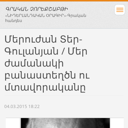
ԳՐԱԿԱՆ ՉՈՐԵՔՇԱԲԹԻ
«ՆԻԴԵՐԼԱՆԴԱԿԱՆ ՕՐԱԳԻՐ»-Գրական
հանդես
Մերուժան Տեր-
Գուլանյան / Մեր
ժամանակի
բանաստեղծն ու
մտավորականը
04.03.2015 18:22