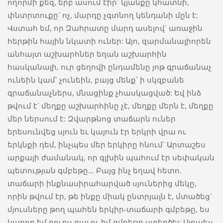
ողորմի քեզ, երբ ասում էիր` կյանքը կհատնի,
փնտրտուքը` ոչ, մարդը չգտնող կենդանի մըն է:
Վստահ եմ, որ Զահրատը մարդ ասելով` առաջին
հերթին հային նկատի ուներ: Այո, զարմանալիորեն
անհայտ աշխարհներ եղան աշխարհին
հասկանալի, ուր ցեղովի ընդամենը յոթ գրաճանաչ
ունեին կամ՝ չունեին, բայց մենք՝ ի սկզբանե
գրաճանաչներս, մնացինք չհասկացված: Եվ ինձ
թվում է` մեղքը աշխարհինը չէ, մեղքը մերն է, մեղքը
մեր ներսում է: Զվարթնոց տաճարն ուներ
երեսունվեց սյուն եւ կայուն էր երկրի վրա ու
երկնքի դեմ, ինչպես մեր երկիրը հնում` Արտաշես
արքայի ժամանակ, որ գլխին պահում էր սեփական
պետության գմբեթը… Բայց ինչ եղավ հետո.
տաճարի ինքնասիրահարված սյուներից մեկը,
որին թվում էր, թե ինքը միակ ընտրյալն է, մտածեց`
մյուսները թող պահեն երկիր-տաճարի գմբեթը, ես
կարող եմ դուրս գալ ու իմ գմբեթը ստեղծել: Այդպես