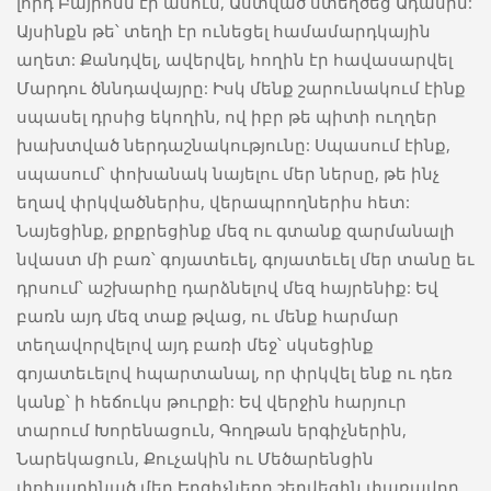
լորդ Բայրոնն էր ասում, Աստված ստեղծեց Ադամին:
Այսինքն թե՝ տեղի էր ունեցել համամարդկային
աղետ: Քանդվել, ավերվել, հողին էր հավասարվել
Մարդու ծննդավայրը: Իսկ մենք շարունակում էինք
սպասել դրսից եկողին, ով իբր թե պիտի ուղղեր
խախտված ներդաշնակությունը: Սպասում էինք,
սպասում՝ փոխանակ նայելու մեր ներսը, թե ինչ
եղավ փրկվածներիս, վերապրողներիս հետ:
Նայեցինք, քրքրեցինք մեզ ու գտանք զարմանալի
նվաստ մի բառ՝ գոյատեւել, գոյատեւել մեր տանը եւ
դրսում՝ աշխարհը դարձնելով մեզ հայրենիք: Եվ
բառն այդ մեզ տաք թվաց, ու մենք հարմար
տեղավորվելով այդ բառի մեջ՝ սկսեցինք
գոյատեւելով հպարտանալ, որ փրկվել ենք ու դեռ
կանք՝ ի հեճուկս թուրքի: Եվ վերջին հարյուր
տարում Խորենացուն, Գողթան երգիչներին,
Նարեկացուն, Քուչակին ու Մեծարենցին
փոխարինած մեր Երգիչները շեղվեցին փառավոր