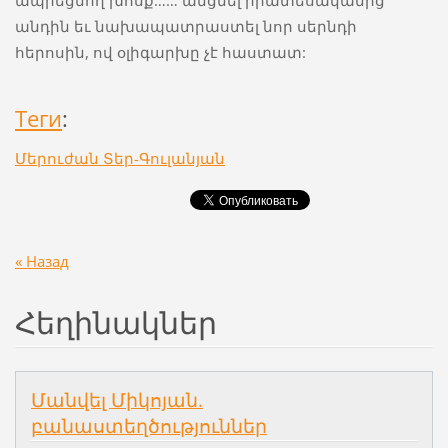
ապրեցնող խոսք…… անցնել իրատեսականից
անդին եւ նախապատրաստել նոր սերնդի
հերոսին, ով օլիգարխը չէ հաստատ:
Теги
:
Մերուժան Տեր-Գուլանյան
« Назад
Հեղինակներ
Մանվել Միկոյան.
բանաստեղծություններ