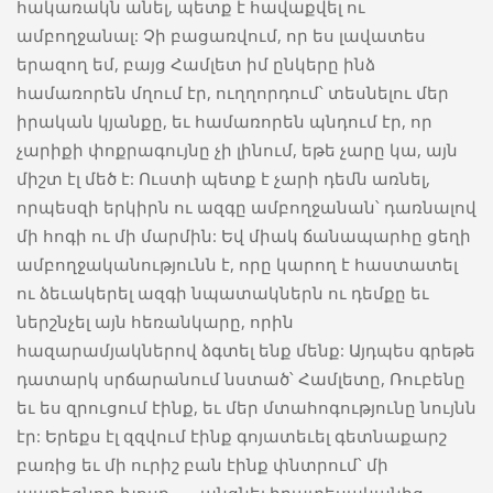
հակառակն անել, պետք է հավաքվել ու
ամբողջանալ: Չի բացառվում, որ ես լավատես
երազող եմ, բայց Համլետ իմ ընկերը ինձ
համառորեն մղում էր, ուղղորդում՝ տեսնելու մեր
իրական կյանքը, եւ համառորեն պնդում էր, որ
չարիքի փոքրագույնը չի լինում, եթե չարը կա, այն
միշտ էլ մեծ է: Ուստի պետք է չարի դեմն առնել,
որպեսզի երկիրն ու ազգը ամբողջանան՝ դառնալով
մի հոգի ու մի մարմին: Եվ միակ ճանապարհը ցեղի
ամբողջականությունն է, որը կարող է հաստատել
ու ձեւակերել ազգի նպատակներն ու դեմքը եւ
ներշնչել այն հեռանկարը, որին
հազարամյակներով ձգտել ենք մենք: Այդպես գրեթե
դատարկ սրճարանում նստած՝ Համլետը, Ռուբենը
եւ ես զրուցում էինք, եւ մեր մտահոգությունը նույնն
էր: Երեքս էլ զզվում էինք գոյատեւել գետնաքարշ
բառից եւ մի ուրիշ բան էինք փնտրում՝ մի