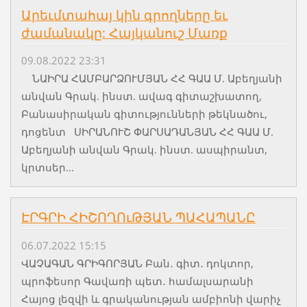
Արեւմտահայ կին գրողները եւ
ժամանակը: Հայկանուշ Մառք
09.08.2022 23:31
ՆԱԻՐԱ ՀԱՄԲԱՐՁՈՒՄՅԱՆ ՀՀ ԳԱԱ Մ. Աբեղյանի
անվան Գրակ. ինստ. ավագ գիտաշխատող,
Բանասիրական գիտությունների թեկնածու,
դոցենտ ՍԻՐԱՆՈՒՇ ՓԱՐՍԱԴԱՆՅԱՆ ՀՀ ԳԱԱ Մ.
Աբեղյանի անվան Գրակ. ինստ. ասպիրանտ,
կրտսեր...
ԷՐԳՐԻ ՀԻՇՈՂՈւԹՅԱՆ ՊԱՀԱՊԱՆԸ
06.07.2022 15:15
ՎԱՉԱԳԱՆ ԳՐԻԳՈՐՅԱՆ Բան․ գիտ․ դոկտոր,
պրոֆեսոր Գավառի պետ․ համալսարանի
Հայոց լեզվի և գրականության ամբիոնի վարիչ