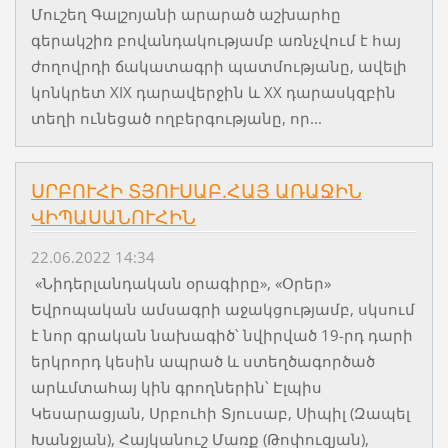
Մուշեղ Գալշոյանի արարած աշխարհը
գերակշիռ բովանդակությամբ առնչվում է հայ
ժողովրդի ճակատագրի պատմությանը, ավելի
կոնկրետ XIX դարավերջին և XX դարասկզբին
տեղի ունեցած ողբերգությանը, որ...
ՍՐԲՈՒՀԻ ՏՅՈՒՍԱԲ.ՀԱՅ ԱՌԱՋԻՆ
ՎԻՊԱՍԱՆՈՒՀԻՆ
22.06.2022 14:34
«Նիդերլանդական օրագիրը», «Օրեր»
Եվրոպական ամսագրի աջակցությամբ, սկսում
է նոր գրական նախագիծ՝ նվիրված 19-րդ դարի
երկրորդ կեսին ապրած և ստեղծագործած
արևմտահայ կին գրողներին՝ Էլպիս
Կեսարացյան, Սրբուհի Տյուսաբ, Սիպիլ (Զապել
Խանջյան), Հայկանուշ Մառք (Թոփուզյան),