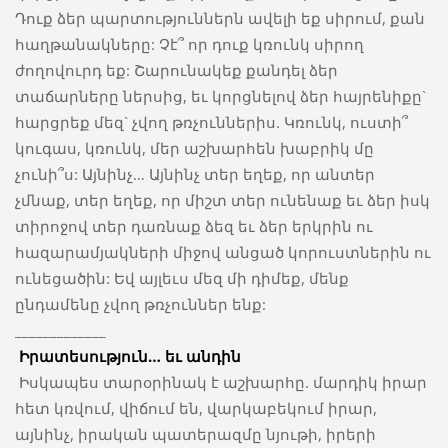
Դուք ձեր պարտություններն ավելի եք սիրում, քան
հաղթանակները: Չէ՞ որ դուք կռունկ սիրող
ժողովուրդ եք: Շարունակեք քանդել ձեր
տաճարները ներսից, եւ կորցնելով ձեր հայրենիքը`
հարցրեք մեզ` չվող թռչուններիս. Կռունկ, ուստի՞
կուգաս, կռունկ, մեր աշխարհեն խաբրիկ մը
չունի՞ս: Այնինչ… Այնինչ տեր եղեք, որ անտեր
չմնաք, տեր եղեք, որ միշտ տեր ունենաք եւ ձեր իսկ
տիրոջով տեր դառնաք ձեզ եւ ձեր երկրին ու
հազարամյակների միջով անցած կորուստներին ու
ունեցածին: Եվ այլեւս մեզ մի դիմեք, մենք
ընդամենը չվող թռչուններ ենք:
_____________
Իրատեսություն… եւ անդին
Իսկապես տարօրինակ է աշխարհը. մարդիկ իրար
հետ կռվում, վիճում են, վարկաբեկում իրար,
այնինչ, իրական պատերազմը նյութի, իրերի