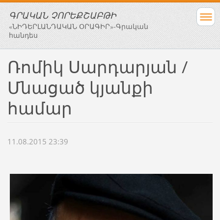
ԳՐԱԿԱՆ ՉՈՐԵՔՇԱԲԹԻ
«ՆԻԴԵՐԼԱՆԴԱԿԱՆ ՕՐԱԳԻՐ»-Գրական
հանդես
Ռոմիկ Սարդարյան /
Մնացած կյանքի
համար
11.08.2015 23:39