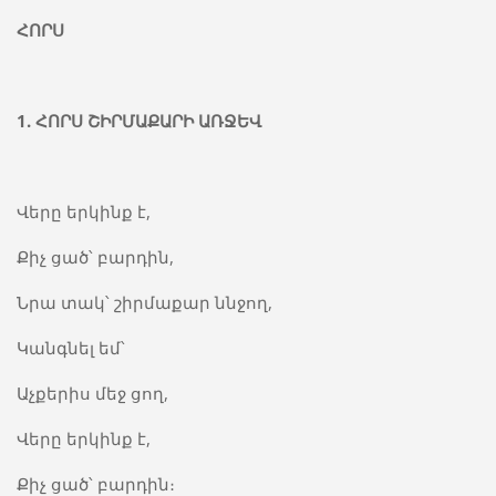
ՀՈՐՍ
1.
ՀՈՐՍ
ՇԻՐՄԱՔԱՐԻ
ԱՌՋԵՎ
Վերը երկինք է,
Քիչ ցած՝ բարդին,
Նրա տակ՝ շիրմաքար ննջող,
Կանգնել եմ՝
Աչքերիս մեջ ցող,
Վերը երկինք է,
Քիչ ցած՝ բարդին։