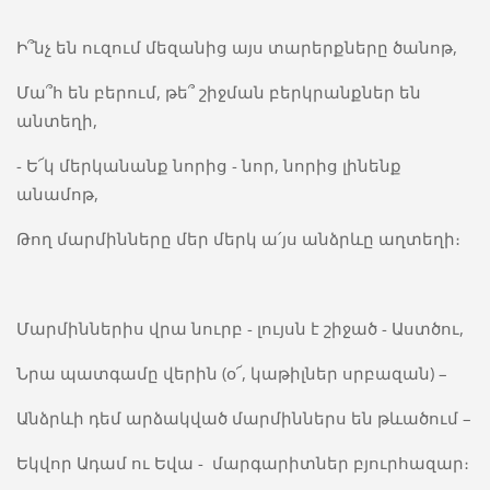
Ի՞նչ են ուզում մեզանից այս տարերքները ծանոթ,
Մա՞հ են բերում, թե՞ շիջման բերկրանքներ են
անտեղի,
- Ե՜կ մերկանանք նորից - նոր, նորից լինենք
անամոթ,
Թող մարմինները մեր մերկ ա՛յս անձրևը աղտեղի։
Մարմիններիս վրա նուրբ - լույսն է շիջած - Աստծու,
Նրա պատգամը վերին (օ՜, կաթիլներ սրբազան) –
Անձրևի դեմ արձակված մարմիններս են թևածում –
Եկվոր Ադամ ու Եվա - մարգարիտներ բյուրհազար։