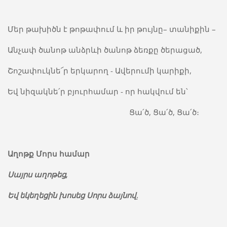
Մեր թախիծն է թոթափում և իր թույնը– տանիքին –
Անչափ ծանոթ անձրևի ծանոթ ձեռքը ծերացած,
Շոշափուկնե՜ր երկարող - Ավերումի կարիքի,
Եվ նիզակնե՛ր բյուրհամար - որ հակվում են՝
Ցա՛ծ, Ցա՛ծ, Ցա՛ծ։
Աղոթք Մորս համար
Սայրս
աղոթեց
,
Եվ
եկեղեցին
խոսեց
Սորս
ձայնով
։