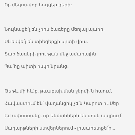
Որ մեղսավոր հույզեր գերի։
Նույնացե՛լ են չորս ծագերը մեռյալ պահի,
Սևեռվե՜լ են տիեզերքի սրտի վրա.
Տաք ծառերի լռության մեջ ամառային
Պա՛հը պիտի հսկի նրանց։
Թեթև մի հև՛ք, թևաբախման ջերմի՛ն հպում,
Հավաստում են՝ վաղանցիկ չե՛ն Կարոտ ու Սեր
Եվ ափսոսանք, որ Անմահներն են սոսկ ապրում՝
Սաղարթների ստվերներում - լոաահետքե՜ր...