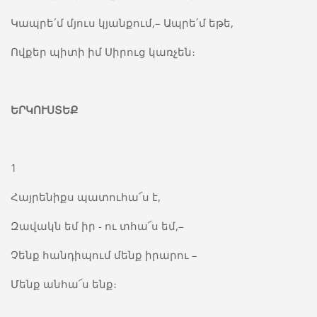
Կապրե՛մ մյուս կյանքում,– Ապրե՛մ եթե,
Ովքեր պիտի իմ Սիրուց կառչեն։
ԵՐԿՈՒՍՏԵՔ
1
Հայրենիքս պատուհա՜ս է,
Զավակն եմ իր - ու տհա՜ս եմ,–
Չենք հանդիպում մենք իրարու –
Մենք անհա՜ս ենք։