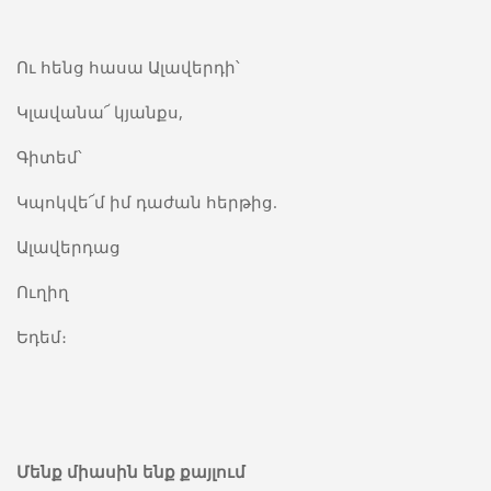
Ու հենց հասա Ալավերդի՝
Կլավանա՜ կյանքս,
Գիտեմ՝
Կպոկվե՜մ իմ դաժան հերթից.
Ալավերդաց
Ուղիղ
Եդեմ։
Մենք միասին ենք քայլում