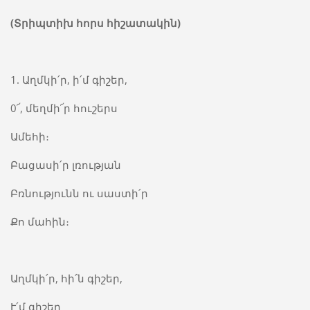
(
Տրիպտիխ
հորս
հիշատակին
)
1. Աղմկի՛ր, ի՛մ գիշեր,
0՜, մեղմի՜ր հուշերս
Ամեհի։
Բացասի՛ր լռության
Բռնությունն ու սաստի՛ր
Քո մահին։
Աղմկի՛ր, հի՛ն գիշեր,
Ւ՛մ գիշեր