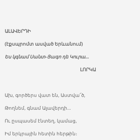
ԱԼԱՎԵՐԴԻ
(
էքսպրոմտ
ասված
Երևանում
)
Ես
կգնամ Սանտ
-
Յագո
դե
Կուրա
...
ԼՈՐԿԱ
Ախ, գործերս վատ են, Աստվա՜ծ,
Թողնեմ, գնամ Ալավերդի...
Ու ըսպասեմ էնտեղ, կամաց,
Իմ երկրային հետին հերթին։