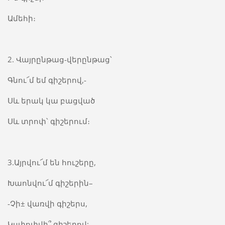
Ամեհի։
2. Վայրընթաց-վերընթաց՝
Գնու՜մ եմ գիշերով,-
Սև երակ կա բացված
Սև տրոփ՝ գիշերում։
3.Այրվու՜մ են հուշերը,
Խաոնվու՜մ գիշերին–
-Չի± վառվի գիշերս,
Կսփոփվի՞ գիշերով: