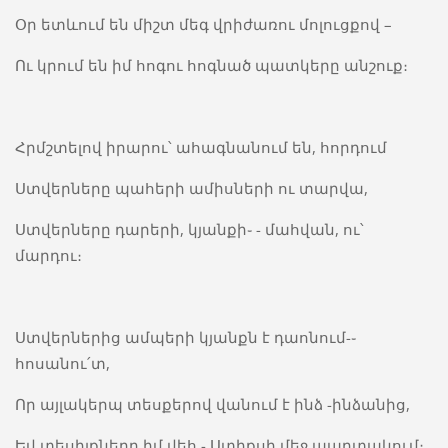
Օր ետևում են միշտ մեգ վրիժառու մոլուցքով –
Ու կրում են իմ հոգու հոգնած պատկերը անշուք։
Հրմշտելով իրարու՝ ահագնանում են, հորդում
Ստվերները պահերի ամիսների ու տարվա,
Ստվերները դարերի, կյանքի֊ - մահվան, ու՝
մարդու։
Ստվերներից ամպերի կյանքն է դաոնում-֊
հոսանու՛տ,
Որ այլակերպ տեսքերով վանում է ինձ -ինձանից,
Եվ տեսիլքները իմ վեհ - Ստիքսի մեջ պարտակում։