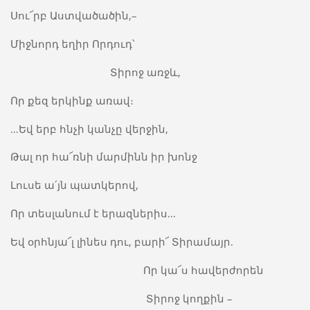
Սու՜րբ Աստվածածին,–
Միջնորդ եղիր Որդուդ՝
Տիրոջ առջև,
Որ քեզ երկինք առավ։
…Եվ երբ հնչի կանչը վերջին,
Թալ որ հա՜ռնի մարմինն իր խոնջ
Լուսե ա՛յն պատկերով,
Որ տեսլանում է երազներիս...
Եվ օրհնյա՜լ լինես դու, բարի՜ Տիրամայր.
Որ կա՜ս հավերժորեն
Տիրոջ կողքին –