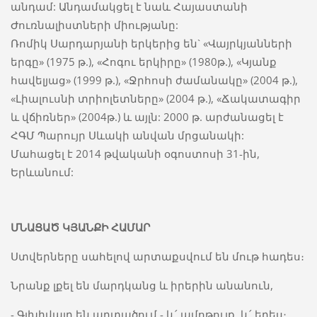
անդամ: Անդամակցել է նաև Հայաստանի
Ժուռնալիստների միությանը:
Ռոմիկ Սարդարյանի երկերից են` «Վայրկյանների
երգը» (1975 թ.), «Հոգու երկիրը» (1980թ.), «Կյանք
հավելյաց» (1999 թ.), «Ջրհոսի ժամանակը» (2004 թ.),
«Լիալուսնի տրիոլետները» (2004 թ.), «Ճակատագիր
և վճիռներ» (2004թ.) և այլն: 2000 թ. արժանացել է
ՀԳՄ Պարույր Սևակի անվան մրցանակի:
Մահացել է 2014 թվականի օգոստոսի 31-ին,
Երևանում:
ՄՆԱՑԱԾ ԿՅԱՆՔԻ ՀԱՄԱՐ
Ստվերները սահելով արտաքսվում են մութ հադես։
Նրանք լքել են մարդկանց և իրերին անանուն,
- Գլխիվայր են արտածում - և՛ ամոթույք, և՛ երես։