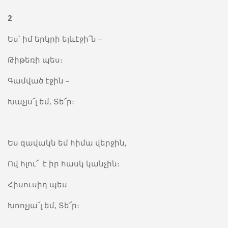
2
Ես՝ իմ երկրի ելևէջի՜ն –
Թիթեռի պես։
Գամված էջին –
Խաչյս՜լ եմ, Տե՜ր։
Ես զավակն եմ հիմա վերջին,
Ով հլու՜ է իր հասկ կանչին։
Հիսուսիդ պես
Խոոչյա՜լ եմ, Տե՜ր։