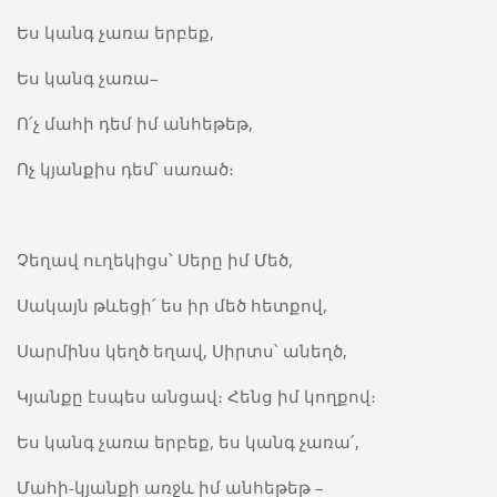
Ես կանգ չառա երբեք,
Ես կանգ չառա–
Ո՛չ մահի դեմ իմ անհեթեթ,
Ոչ կյանքիս դեմ՝ սառած։
Չեղավ ուղեկիցս՝ Սերը իմ Մեծ,
Սակայն թևեցի՛ ես իր մեծ հետքով,
Սարմինս կեղծ եղավ, Սիրտս՝ անեղծ,
Կյանքը էսպես անցավ։ Հենց իմ կողքով։
Ես կանգ չառա երբեք, ես կանգ չառա՛,
Մահի-կյանքի առջև իմ անհեթեթ –