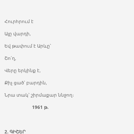
Հուրհրում է
Ալը վարդի,
Եվ թափում է Արևը՝
Շո՛ղ,
Վերը երկինք է,
Քիչ ցած՝ բարդին,
Նրա տակ՝ շիրմաքար ննջող։
1961
թ.
2.
ԳԻՇԵՐ