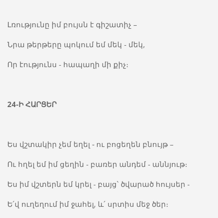
Լռությունը իմ բույսն է գիշատիչ –
Նրա թերթերը պոկում եմ մեկ - մեկ,
Որ էությունս - հապաղի մի քիչ։
24-
Ի
ՀԱՐՑԵՐ
Ես վշտակիր չեմ եղել ֊ ու բոցեղեն բնույթ –
Ու հղել եմ իմ ցեղին - բառեր անդեմ - աննյութ։
Ես իմ վշտերն եմ կրել - բայց՝ ծվարած հույսեր­ -
Ե՛վ ուղեղում իմ ջահել, և՛ սրտիս մեջ ծեր։