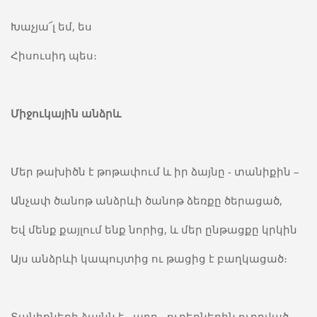
Խաչյա՜լ եմ, ես
Հիսուսիդ պես։
Միջուկային անձրև
Մեր թախիծն է թոթափում և իր ձայնը - տանիքին –
Անչափ ծանոթ անձրևի ծանոթ ձեռքը ծերացած,
Եվ մենք քայլում ենք նորից, և մեր ընթացքը կրկին
Այս անձրևի կապույտից ու թացից է բաղկացած։
Տանիքների ձայնն է - արդ - ուղեղներին ուղղված –