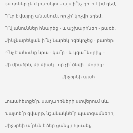
Ես դոներ չե՛մ բախելու - այս ի՞նչ դուռ է իմ դեմ,
Ո՞ւր է վայրը անանուն, որ չի՛ կոչվի եդեմ։
Ո՞վ անուններ հնարեց - և աշխարհներ - բառե,
Մինչնարեկյան ի՞նչ Նարեկ ոգեկոչեց - բառեր։
Ի՞նչ է անունը նրա - կա՞ր - և կգա՞ նորից –
Մի միածին, մի միակ - որ չի՛ ծնվի - մորից։
Միջօրեի պահ
Լոաահետքե՛ր, սաղարթների ստվերում սև,
Խայտե՜ր զվարթ, նշանակնե՜ր պատգամների,
Միջօրեի ա՜րևն է ձեր ցանցը հյուսել,