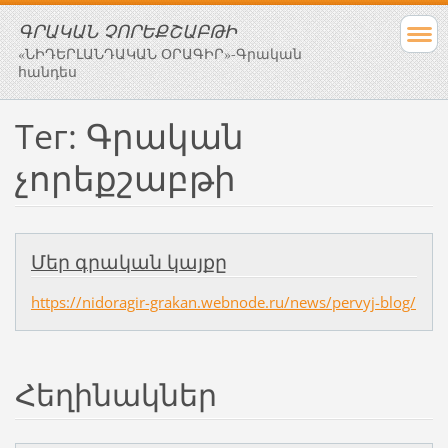
ԳՐԱԿԱՆ ՉՈՐԵՔՇԱԲԹԻ
«ՆԻԴԵՐԼԱՆԴԱԿԱՆ ՕՐԱԳԻՐ»-Գրական
հանդես
Тег: Գրական
չորեքշաբթի
Մեր գրական կայքը
https://nidoragir-grakan.webnode.ru/news/pervyj-blog/
Հեղինակներ