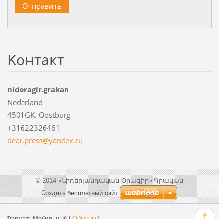
Koнтакт
nidoragir.grakan
Nederland
4501GK. Oostburg
+31622326461
dear.pre
ss@yande
x.ru
© 2014 «Նիդերլանդական Օրագիր»-Գրական
Создать бесплатный сайт
Формат:
Мобильный
|
Обычный