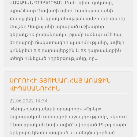
ՎԱՉԱԳԱՆ ԳՐԻԳՈՐՅԱՆ Բան․ գիտ․ դոկտոր,
պրոֆեսոր Գավառի պետ․ համալսարանի
Հայոց լեզվի և գրականության ամբիոնի վարիչ
Մուշեղ Գալշոյանի արարած աշխարհը
գերակշիռ բովանդակությամբ առնչվում է հայ
ժողովրդի ճակատագրի պատմությանը, ավելի
կոնկրետ XIX դարավերջին և XX դարասկզբին
տեղի ունեցած ողբերգությանը, որ...
ՍՐԲՈՒՀԻ ՏՅՈՒՍԱԲ.ՀԱՅ ԱՌԱՋԻՆ
ՎԻՊԱՍԱՆՈՒՀԻՆ
22.06.2022 14:34
«Նիդերլանդական օրագիրը», «Օրեր»
Եվրոպական ամսագրի աջակցությամբ, սկսում
է նոր գրական նախագիծ՝ նվիրված 19-րդ դարի
երկրորդ կեսին ապրած և ստեղծագործած