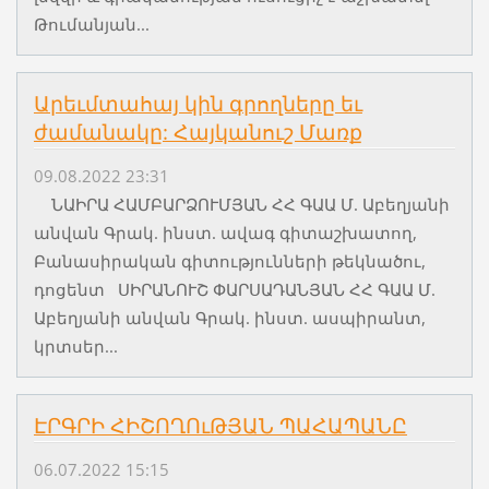
Թումանյան...
Արեւմտահայ կին գրողները եւ
ժամանակը: Հայկանուշ Մառք
09.08.2022 23:31
ՆԱԻՐԱ ՀԱՄԲԱՐՁՈՒՄՅԱՆ ՀՀ ԳԱԱ Մ. Աբեղյանի
անվան Գրակ. ինստ. ավագ գիտաշխատող,
Բանասիրական գիտությունների թեկնածու,
դոցենտ ՍԻՐԱՆՈՒՇ ՓԱՐՍԱԴԱՆՅԱՆ ՀՀ ԳԱԱ Մ.
Աբեղյանի անվան Գրակ. ինստ. ասպիրանտ,
կրտսեր...
ԷՐԳՐԻ ՀԻՇՈՂՈւԹՅԱՆ ՊԱՀԱՊԱՆԸ
06.07.2022 15:15