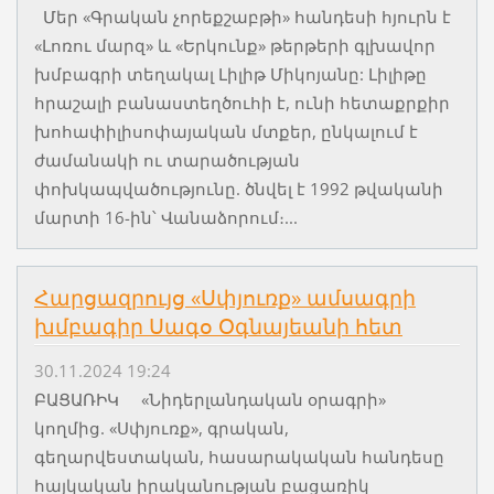
Մեր «Գրական չորեքշաբթի» հանդեսի հյուրն է
«Լոռու մարզ» և «Երկունք» թերթերի գլխավոր
խմբագրի տեղակալ Լիլիթ Միկոյանը: Լիլիթը
հրաշալի բանաստեղծուհի է, ունի հետաքրքիր
խոհափիլիսոփայական մտքեր, ընկալում է
ժամանակի ու տարածության
փոխկապվածությունը. ծնվել է 1992 թվականի
մարտի 16-ին՝ Վանաձորում։...
Հարցազրույց «Սփյուռք» ամսագրի
խմբագիր Սագօ Օգնայեանի հետ
30.11.2024 19:24
ԲԱՑԱՌԻԿ «Նիդերլանդական օրագրի»
կողմից. «Սփյուռք», գրական,
գեղարվեստական, հասարակական հանդեսը
հայկական իրականության բացառիկ