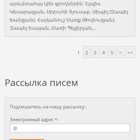
արևմտահայ կին գրողներին՝ Էլպիս
Կեսարացյան, Սրբուհի Տյուսաբ, Սիպիլ (Զապել
Խանջյան), Հայկանուշ Մառք (Թոփուզյան),
Զապել Եսայան, Մառի Պեյլերյան,...
1
2
3
4
5
>
>>
Рассылка писем
Подпишитесь на нашу рассылку:
Электронный адрес *: