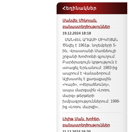
Հեղինակներ
Մանվել Միկոյան.
բանաստեղծություններ
19.12.2024 18:18
ՄԱՆՎԵԼ ԱԴԱՄԻ ՄԻԿՈՅԱՆ
Ծնվել է 1961թ. նոյեմբերի 5-
ին, Վրաստանի Մառնեուլի
շրջանի Խոժոռնի գյուղում:
Բարձրագույն կրթություն է
ստացել Երևանում: 1983-ից
ապրում է Վանաձորում:
Աշխատել է քաղաքային
«Կայծ», «Վերածնունդ»,
ապա մարզային «Լոռու
մարզ» թերթերի
խմբագրություններում: 1998-
ից «Լոռու մարզի»...
Լիլիթ Ման. Խոհեր,
բանաստեղծություններ
11.12.2024 16:20