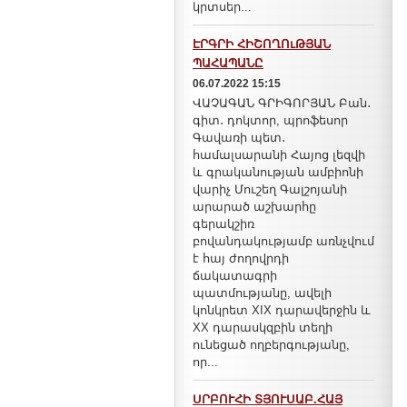
կրտսեր...
ԷՐԳՐԻ ՀԻՇՈՂՈւԹՅԱՆ
ՊԱՀԱՊԱՆԸ
06.07.2022 15:15
ՎԱՉԱԳԱՆ ԳՐԻԳՈՐՅԱՆ Բան․
գիտ․ դոկտոր, պրոֆեսոր
Գավառի պետ․
համալսարանի Հայոց լեզվի
և գրականության ամբիոնի
վարիչ Մուշեղ Գալշոյանի
արարած աշխարհը
գերակշիռ
բովանդակությամբ առնչվում
է հայ ժողովրդի
ճակատագրի
պատմությանը, ավելի
կոնկրետ XIX դարավերջին և
XX դարասկզբին տեղի
ունեցած ողբերգությանը,
որ...
ՍՐԲՈՒՀԻ ՏՅՈՒՍԱԲ.ՀԱՅ