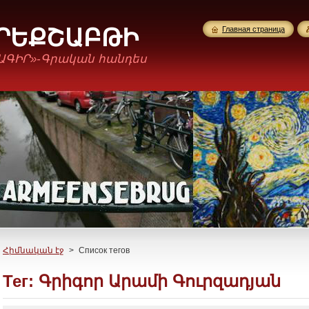
ՈՐԵՔՇԱԲԹԻ
Главная страница
ԱԳԻՐ»-Գրական հանդես
Հիմնական էջ
>
Список тегов
Тег: Գրիգոր Արամի Գուրզադյան