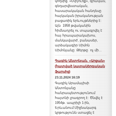
կողմից. «Սփյուռք», գրական,
գեղարվեստական,
հասարակական հանդեսը
հայկական իրականության
բացառիկ երևույթներից է:
Այն 1958 թվականին
հիմնադրել ու տպագրվել է
հայ հրապարակախոս,
մանկավարժ, բանասեր,
արձակագիր Սիմոն
Սիմոնյանը: Թերթը ոչ մի...
Գագիկ Անտոնյան. «Արքան»
(հատված կատակերգական
ֆարսից)
23.11.2024 16:19
Գագիկ Արամայիսի
Անտոնյանը
հանրապետությունում
հայտնի լրագրող է: Ծնվել է
1954թ. ապրիլի 1-ին,
Երևանում:Միջնակարգ
կրթությունն ստացել է