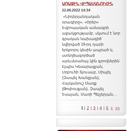
ԱՌԱՋԻՆ ՎԻՊԱՍԱՆՈՒՀԻՆ
22.06.2022 14:34
«Նիդերլանդական
օրագիրը», «Օրեր»
Եվրոպական ամսագրի
աջակցությամբ, սկսում է նոր
գրական նախագիծ՝
նվիրված 19-րդ դարի
երկրորդ կեսին ապրած և
ստեղծագործած
արևմտահայ կին գրողներին՝
Էլպիս Կեսարացյան,
Սրբուհի Տյուսաբ, Սիպիլ
(Զապել Խանջյան),
Հայկանուշ Մառք
(Թոփուզյան), Զապել
Եսայան, Մառի Պեյլերյան,...
1
|
2
|
3
|
4
|
5
>
>>