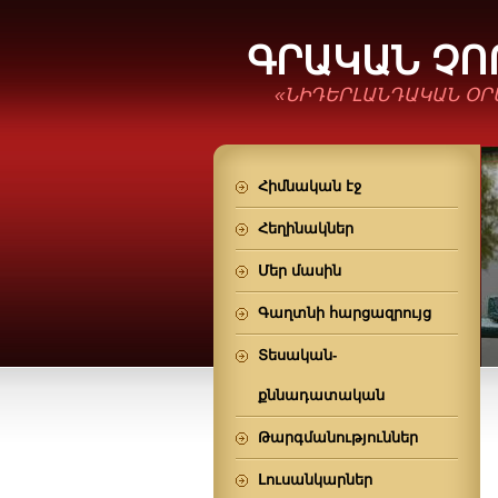
ԳՐԱԿԱՆ Չ
«ՆԻԴԵՐԼԱՆԴԱԿԱՆ ՕՐ
Հիմնական էջ
Հեղինակներ
Մեր մասին
Գաղտնի հարցազրույց
Տեսական-
քննադատական
Թարգմանություններ
Լուսանկարներ