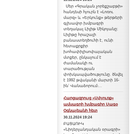
Մեր «Գրական չորեքշաբթի»
հանդեսի հյուրն է «Լոռու
մարզ» և «Երկունք» թերթերի
գլխավոր խմբագրի
տեղակալ Լիլիթ Միկոյանը:
Լիլիթը հրաշալի
բանաստեղծուհի է, ունի
հետաքրքիր
խոհափիլիսոփայական
մտքեր, ընկալում է
ժամանակի ու
տարածության
փոխկապվածությունը. ծնվել
է 1992 թվականի մարտի 16-
ին՝ Վանաձորում։...
Հարցազրույց «Սփյուռք»
ամսագրի խմբագիր Սագօ
Օգնայեանի հետ
30.11.2024 19:24
ԲԱՑԱՌԻԿ
«Նիդերլանդական օրագրի»