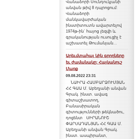
Վանաձորի Սունդուկյանի
անվան թիվ 8 դպրոցում:
Վանաձորի
մանկավարժական
ինստիտուտն ավարտելով
1974թ-ին` հայոց լեզվի և
գրականության ուսուցիչ է
աշխատել Թումանյան...
Արեւմտահայ կին գրողները
եւ ժամանակը: Հայկանուշ
Մառք
09.08.2022 23:31
ՆԱԻՐԱ ՀԱՄԲԱՐՁՈՒՄՅԱՆ
ՀՀ ԳԱԱ Մ. Աբեղյանի անվան
Գրակ. ինստ. ավագ
գիտաշխատող,
Բանասիրական
գիտությունների թեկնածու,
դոցենտ ՍԻՐԱՆՈՒՇ
ՓԱՐՍԱԴԱՆՅԱՆ ՀՀ ԳԱԱ Մ.
Աբեղյանի անվան Գրակ.
ինստ. ասպիրանտ,