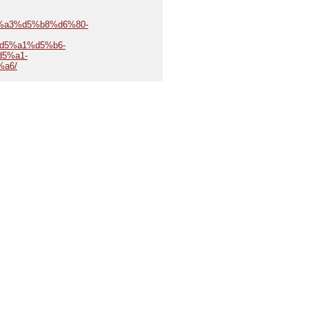
d5%a3%d5%b8%d6%80-
d5%a1%d5%b6-
5%a1-
a6/