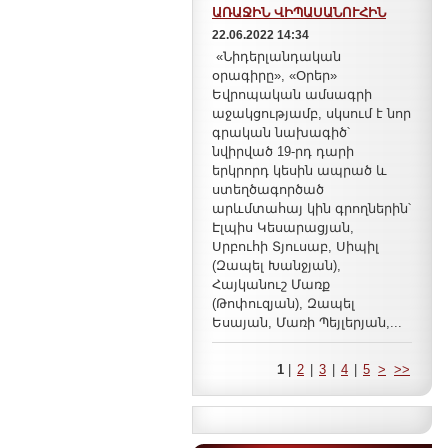
ԱՌԱՋԻՆ ՎԻՊԱՍԱՆՈՒՀԻՆ
22.06.2022 14:34
«Նիդերլանդական
օրագիրը», «Օրեր»
Եվրոպական ամսագրի
աջակցությամբ, սկսում է նոր
գրական նախագիծ՝
նվիրված 19-րդ դարի
երկրորդ կեսին ապրած և
ստեղծագործած
արևմտահայ կին գրողներին՝
Էլպիս Կեսարացյան,
Սրբուհի Տյուսաբ, Սիպիլ
(Զապել Խանջյան),
Հայկանուշ Մառք
(Թոփուզյան), Զապել
Եսայան, Մառի Պեյլերյան,...
1
|
2
|
3
|
4
|
5
>
>>