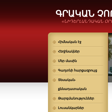
ԳՐԱԿԱՆ Չ
«ՆԻԴԵՐԼԱՆԴԱԿԱՆ ՕՐ
Հիմնական էջ
Հեղինակներ
Մեր մասին
Գաղտնի հարցազրույց
Տեսական-
քննադատական
Թարգմանություններ
Լուսանկարներ