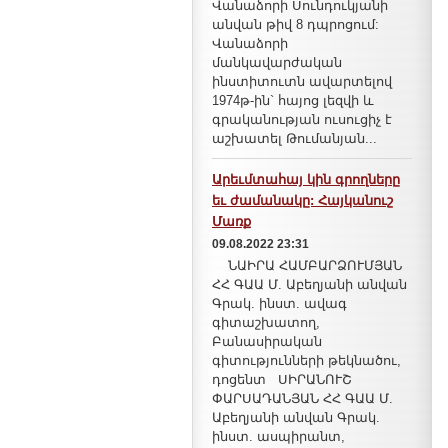
Վանաձորի Սունդուկյանի
անվան թիվ 8 դպրոցում:
Վանաձորի
մանկավարժական
ինստիտուտն ավարտելով
1974թ-ին` հայոց լեզվի և
գրականության ուսուցիչ է
աշխատել Թումանյան...
Արեւմտահայ կին գրողները
եւ ժամանակը: Հայկանուշ
Մառք
09.08.2022 23:31
ՆԱԻՐԱ ՀԱՄԲԱՐՁՈՒՄՅԱՆ
ՀՀ ԳԱԱ Մ. Աբեղյանի անվան
Գրակ. ինստ. ավագ
գիտաշխատող,
Բանասիրական
գիտությունների թեկնածու,
դոցենտ ՍԻՐԱՆՈՒՇ
ՓԱՐՍԱԴԱՆՅԱՆ ՀՀ ԳԱԱ Մ.
Աբեղյանի անվան Գրակ.
ինստ. ասպիրանտ,