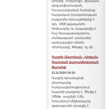
կողմից. «Սփյուռք», գրական,
գեղարվեստական,
հասարակական հանդեսը
հայկական իրականության
բացառիկ երևույթներից է:
Այն 1958 թվականին
հիմնադրել ու տպագրվել է
հայ հրապարակախոս,
մանկավարժ, բանասեր,
արձակագիր Սիմոն
Սիմոնյանը: Թերթը ոչ մի...
Գագիկ Անտոնյան. «Արքան»
(հատված կատակերգական
ֆարսից)
23.11.2024 16:19
Գագիկ Արամայիսի
Անտոնյանը
հանրապետությունում
հայտնի լրագրող է: Ծնվել է
1954թ. ապրիլի 1-ին,
Երևանում:Միջնակարգ
կրթությունն ստացել է