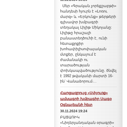
Մեր «Գրական չորեքշաբթի»
հանդեսի հյուրն է «Լոռու
մարզ» և «Երկունք» թերթերի
գլխավոր խմբագրի
տեղակալ Լիլիթ Միկոյանը:
Լիլիթը հրաշալի
բանաստեղծուհի է, ունի
հետաքրքիր
խոհափիլիսոփայական
մտքեր, ընկալում է
ժամանակի ու
տարածության
փոխկապվածությունը. ծնվել
է 1992 թվականի մարտի 16-
ին՝ Վանաձորում։...
Հարցազրույց «Սփյուռք»
ամսագրի խմբագիր Սագօ
Օգնայեանի հետ
30.11.2024 19:24
ԲԱՑԱՌԻԿ
«Նիդերլանդական օրագրի»