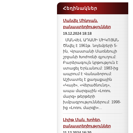
Հեղինակներ
Մանվել Միկոյան.
բանաստեղծություններ
19.12.2024 18:18
ՄԱՆՎԵԼ ԱԴԱՄԻ ՄԻԿՈՅԱՆ
Ծնվել է 1961թ. նոյեմբերի 5-
ին, Վրաստանի Մառնեուլի
շրջանի Խոժոռնի գյուղում:
Բարձրագույն կրթություն է
ստացել Երևանում: 1983-ից
ապրում է Վանաձորում:
Աշխատել է քաղաքային
«Կայծ», «Վերածնունդ»,
ապա մարզային «Լոռու
մարզ» թերթերի
խմբագրություններում: 1998-
ից «Լոռու մարզի»...
Լիլիթ Ման. Խոհեր,
բանաստեղծություններ
11.12.2024 16:20