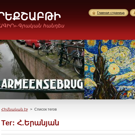
ՈՐԵՔՇԱԲԹԻ
Главная страница
ԱԳԻՐ»-Գրական հանդես
Հիմնական էջ
>
Список тегов
Тег: Հ.Երանյան