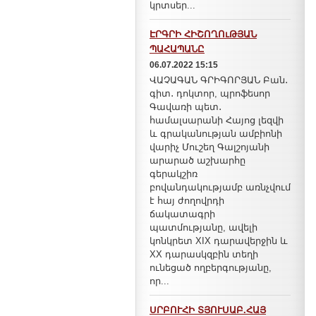
կրտսեր...
ԷՐԳՐԻ ՀԻՇՈՂՈւԹՅԱՆ
ՊԱՀԱՊԱՆԸ
06.07.2022 15:15
ՎԱՉԱԳԱՆ ԳՐԻԳՈՐՅԱՆ Բան․
գիտ․ դոկտոր, պրոֆեսոր
Գավառի պետ․
համալսարանի Հայոց լեզվի
և գրականության ամբիոնի
վարիչ Մուշեղ Գալշոյանի
արարած աշխարհը
գերակշիռ
բովանդակությամբ առնչվում
է հայ ժողովրդի
ճակատագրի
պատմությանը, ավելի
կոնկրետ XIX դարավերջին և
XX դարասկզբին տեղի
ունեցած ողբերգությանը,
որ...
ՍՐԲՈՒՀԻ ՏՅՈՒՍԱԲ.ՀԱՅ