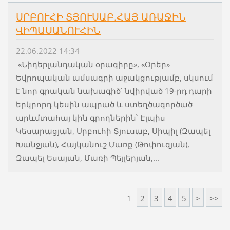
ՍՐԲՈՒՀԻ ՏՅՈՒՍԱԲ.ՀԱՅ ԱՌԱՋԻՆ
ՎԻՊԱՍԱՆՈՒՀԻՆ
22.06.2022 14:34
«Նիդերլանդական օրագիրը», «Օրեր»
Եվրոպական ամսագրի աջակցությամբ, սկսում
է նոր գրական նախագիծ՝ նվիրված 19-րդ դարի
երկրորդ կեսին ապրած և ստեղծագործած
արևմտահայ կին գրողներին՝ Էլպիս
Կեսարացյան, Սրբուհի Տյուսաբ, Սիպիլ (Զապել
Խանջյան), Հայկանուշ Մառք (Թոփուզյան),
Զապել Եսայան, Մառի Պեյլերյան,...
1
2
3
4
5
>
>>