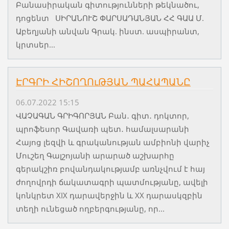
Բանասիրական գիտությունների թեկնածու,
դոցենտ ՍԻՐԱՆՈՒՇ ՓԱՐՍԱԴԱՆՅԱՆ ՀՀ ԳԱԱ Մ.
Աբեղյանի անվան Գրակ. ինստ. ասպիրանտ,
կրտսեր...
ԷՐԳՐԻ ՀԻՇՈՂՈւԹՅԱՆ ՊԱՀԱՊԱՆԸ
06.07.2022 15:15
ՎԱՉԱԳԱՆ ԳՐԻԳՈՐՅԱՆ Բան․ գիտ․ դոկտոր,
պրոֆեսոր Գավառի պետ․ համալսարանի
Հայոց լեզվի և գրականության ամբիոնի վարիչ
Մուշեղ Գալշոյանի արարած աշխարհը
գերակշիռ բովանդակությամբ առնչվում է հայ
ժողովրդի ճակատագրի պատմությանը, ավելի
կոնկրետ XIX դարավերջին և XX դարասկզբին
տեղի ունեցած ողբերգությանը, որ...