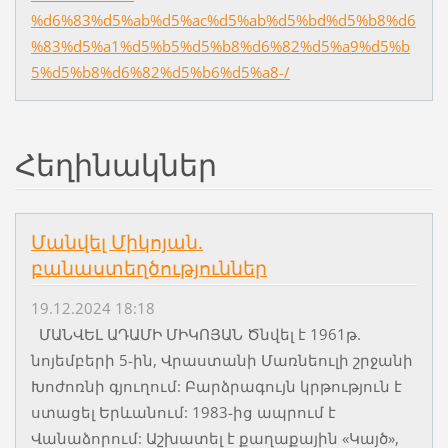
%d6%83%d5%ab%d5%ac%d5%ab%d5%bd%d5%b8%d6
%83%d5%a1%d5%b5%d5%b8%d6%82%d5%a9%d5%b
5%d5%b8%d6%82%d5%b6%d5%a8-/
Հեղինակներ
Մանվել Միկոյան.
բանաստեղծություններ
19.12.2024 18:18
ՄԱՆՎԵԼ ԱԴԱՄԻ ՄԻԿՈՅԱՆ Ծնվել է 1961թ.
նոյեմբերի 5-ին, Վրաստանի Մառնեուլի շրջանի
Խոժոռնի գյուղում: Բարձրագույն կրթություն է
ստացել Երևանում: 1983-ից ապրում է
Վանաձորում: Աշխատել է քաղաքային «Կայծ»,