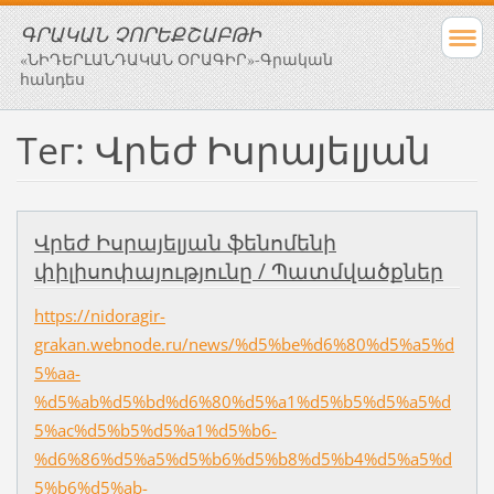
ԳՐԱԿԱՆ ՉՈՐԵՔՇԱԲԹԻ
«ՆԻԴԵՐԼԱՆԴԱԿԱՆ ՕՐԱԳԻՐ»-Գրական
հանդես
Тег: Վրեժ Իսրայելյան
Վրեժ Իսրայելյան ֆենոմենի
փիլիսոփայությունը / Պատմվածքներ
https://nidoragir-
grakan.webnode.ru/news/%d5%be%d6%80%d5%a5%d
5%aa-
%d5%ab%d5%bd%d6%80%d5%a1%d5%b5%d5%a5%d
5%ac%d5%b5%d5%a1%d5%b6-
%d6%86%d5%a5%d5%b6%d5%b8%d5%b4%d5%a5%d
5%b6%d5%ab-