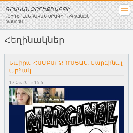
ԳՐԱԿԱՆ ՉՈՐԵՔՇԱԲԹԻ
«ՆԻԴԵՐԼԱՆԴԱԿԱՆ ՕՐԱԳԻՐ»-Գրական
հանդես
Հեղինակներ
Նաիրա ՀԱՄԲԱՐՁՈՒՄՅԱՆ. Մարգինալ
արձակ
17.06.2015 15:51