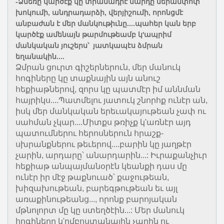
-Ձմեռը կարծէք կը տրամադրէ մարդը ներամփոփ
խոկումի, անդրադարձի, վերյիշումի, որոնցմէ
անբաժան է մեր մանկութիւնը....պահեր կան երբ
կարծէք ամենայն թարմութեամբ կ'ապրիմ
մանկական յուշերս՝ յատկապէս ձմրան
եղանակին....
Ձմրան ցուրտ գիշերներուն, մեր մանուկ
հոգիները կը տաքնային այն անուշ
հեքիաթներով, զորս կը պատմէր իմ աննման
հայրիկս....Պատմելու յատուկ շնորհք ունէր ան,
իսկ մեր մանկական երեւակայութեան չափ ու
սահման չկար....Միտքս թռիչք կ'առնէր այդ
պատումներու հերոսներուն հրաշք-
սխրանքներու թեւերով....բարին կը յաղթէր
չարին, արդարը՝ անարդարին...: Իւրաքանչիւր
հեքիաթ անպայմանօրէն կեանքի դաս մը
ունէր իր մէջ թաքնուած՝ քաջութեան,
խիզախութեան, բարեգթութեան եւ այլ
առաքինութեանց..., որոնք բարոյական
մթնոլորտ մը կը ստեղծէին...: Մեր մանուկ
հոգիները կ'ըմբոստանային չարին ու