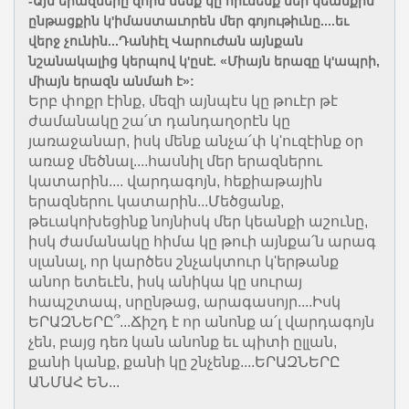
-Այն երազները զորս մենք կը հիւսենք մեր կեանքին
ընթացքին կ'իմաստաւորեն մեր գոյութիւնը....եւ
վերջ չունին...Դանիէլ Վարուժան այնքան
նշանակալից կերպով կ'ըսէ. «Միայն երազը կ'ապրի,
միայն երազն անմահ է»:
Երբ փոքր էինք, մեզի այնպէս կը թուէր թէ
ժամանակը շա՛տ դանդաղօրէն կը
յառաջանար, իսկ մենք անչա՛փ կ'ուզէինք օր
առաջ մեծնալ....հասնիլ մեր երազներու
կատարին.... վարդագոյն, հեքիաթային
երազներու կատարին...Մեծցանք,
թեւակոխեցինք նոյնիսկ մեր կեանքի աշունը,
իսկ ժամանակը հիմա կը թուի այնքա՛ն արագ
սլանալ, որ կարծես շնչակտուր կ'երթանք
անոր ետեւէն, իսկ անիկա կը սուրայ
հապշտապ, սրընթաց, արագասոյր....Իսկ
ԵՐԱԶՆԵՐԸ՞...Ճիշդ է որ անոնք ա՛լ վարդագոյն
չեն, բայց դեռ կան անոնք եւ պիտի ըլլան,
քանի կանք, քանի կը շնչենք....ԵՐԱԶՆԵՐԸ
ԱՆՄԱՀ ԵՆ...