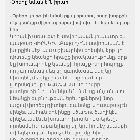
-Օրերը նման ե՞ն իրար:
-
Օրերը կը թուին նման ըլլալ իրարու, բայց խորքին
մէջ կեանքը միշտ ալ յարափոփոխ է եւ հետեւաբար
նոր....
Կիրակի առաւօտ է, սովորական լուսաւոր եւ
պայծառ ԿԻՐԱԿԻ....Բայց ոչինչ սովորական է
խորքին մէջ՝ այս աշխարհիս երեսին, երբ կը
դիտենք կեանքի հրաշք իրականութիւնը, երբ
կը խորապրինք կեանքի հրաշք-խորհուրդը,
որ շարունակ մեզ կը զարմացնէ, մեզ կը
հիացնէ, մեզ կը լիացնէ....Կը բաւէ որ
չկորսնցնենք ՍՔԱՆՉԱՆԱԼՈՒ հոգիի
յատկութիւնը....մանկան նման սքանչանալու
կեանքի եւ բնութեան երեւոյթներով, նոր
աչքով փորձել դիտելու զանոնք....լուսաբացէն
մինչեւ անհուն երկինքը....ծառ ու ծաղիկէն
մինչեւ ամէնէն խոնարհ խոտն ու տերեւը,
որոնցմէ իւրաքանչիւրը կը կրէ իր մէջ կեանքի
տիեզերական հրաշքէն նշոյլ մը, հիւլէ
մը....խորհելու գրգիռ մը, զգալու թրթիռ