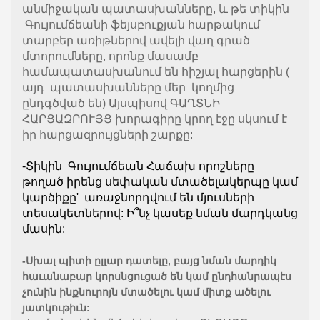
անմիջական պատասխանները, և թե տիկին
Գույումճեանի ֆեյսբուքյան հարթակում
տարբեր առիթներով ավելի վաղ գրած
մտորումները, որոնք մասամբ
համապատասխանում են հիշյալ հարցերին (
այդ պատասխանները մեր կողմից
ընդգծված են) Այսպիսով ԳԱՂՏՆԻ
ՀԱՐՑԱԶՐՈՒՅՑ խորագիրը կրող էջը սկսում է
իր հարցազրույցների շարքը:
-Տիկին Գույումճեան Հաճախ որոշները
թողած իրենց սեփական մտածելակերպը կամ
կարծիքը' առաջնորդվում են մյուսների
տեսակետներով: Ի՞նչ կասեք նման մարդկանց
մասին:
-Սխալ պիտի ըլլար դատելը, բայց նման մարդիկ
հաւանաբար կորսնցուցած են կամ ընդհանրապէս
չունին ինքնուրոյն մտածելու կամ միտք ածելու
յատկութիւն: