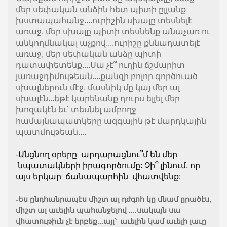
մեր սեփական անձին հետ պիտի ըլլանք
խստապահանջ....ուրիշին սխալը տեսնելէ
առաջ, մեր սխալը պիտի տեսնենք անաչառ ու
անկողմնակալ աչքով....ուրիշը քննադատելէ
առաջ, մեր սեփական անձը պիտի
դատափետենք....Սա չէ՞ ուղին ճշմարիտ
յառաջդիմութեան....քանզի բոլոր գործուած
սխալներուն մէջ, մասնիկ մը կայ մեր ալ
սխալէն...եթէ կարենանք դուրս ելլել մեր
խոզակէն եւ՝ տեսնել ամբողջ
համայնապատկերը ազգային թէ մարդկային
պատմութեան....
-Անցնող օրերը արդարացնու՞մ են մեր
նպատակների իրագործումը: Չի՞ լինում, որ
այս երկար ճանապարհին վհատվենք:
-Ես ընդհանրապէս միշտ ալ դժգոհ կը մնամ ըրածէս,
միշտ ալ աւելին պահանջելով ....սակայն սա
վհատութիւն չէ երբեք...այլ՝ աւելին կամ աւելի լաւը