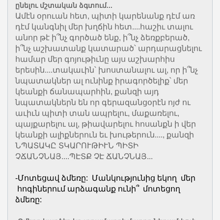
ընելու մշտական ձգտում...
Ամէն օրուան հետ, պիտի կարենանք դէմ առ
դէմ կանգնիլ մեր խղճին հետ....հաշիւ տալու
անոր թէ ի՞նչ գործած ենք, ի՞նչ ձեռքբերած,
ի՞նչ աշխատանք կատարած՝ արդարացնելու
համար մեր գոյութիւնը այս աշխարհիս
երեսին....տակաւին՝ խոստանալու ալ, որ ի՞նչ
նպատակներ ալ ունինք իրագործելիք՝ մեր
կեանքի ճանապարհին, քանզի այդ
նպատակներն են որ գերազանցօրէն ոյժ ու
աւիւն պիտի տան ապրելու, մաքառելու,
պայքարելու ալ, թիավարելու հոսանքն ի վեր
կեանքի ալիքներուն եւ խութերուն...., քանզի
ՆՊԱՏԱԿԸ ՏԿԱՐՈՒԹԻՒՆ ՊԻՏԻ
ՉՃԱՆՉՆԱՅ....ՊԷՏՔ ՉԷ ՃԱՆՉՆԱՅ...
-Մոտեցավ ձմեռը: Մանկությունից եկող մեր
հոգիներում արձագանք ունի՞ մոտեցող
ձմեռը: