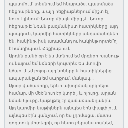
պատմում՝ տեսնում եմ հնարածս, պատմածս
հեքիաթները, և այդ հեքիաթներում միշտ էլ
նուռ է լինում: Նուռը միայն միրգ չէ: Նուռը
հեքիաթ է: Նռան բազմանիստ հատիկները, այդ
պսպղուն, կարմիր հատիկները անդամանդներ
են, հակինթ, իսկ ադամանդ ու հակինթ որտե՞ղ
է հանդիպում: Հեքիաթում:
Արդեն քանի օր է ես մտնում եմ մրգերի խանութ
ու նայում եմ նռների կույտին: Ես մտովի
կճպում եմ բոլոր այդ նռները և հատիկներից
ապարանջան եմ սարքում, մանյակ…
Այսօր վաճառողը, երևի ախորժակ գրգռելու
համար, մի մեծ նուռ էր կտրել, և հյութը, արյան
նման հյութը, կաթկթել էր վաճառասեղանին:
Այդ կարմիր կաթիլներն այնպես էին փայլփլում,
այնպես էին կանչում, որ ես չդիմացա, մատս
գողտուկ մոտեցրի, որ հետո բերանս տանեմ,