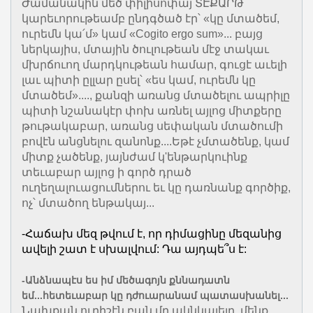
Ժամանակին մեծ փիլիսոփայ ՏԷՔԱՐԹ
կարեւորութեամբ ընդգծած էր՝ «կը մտածեմ,
ուրեմն կա՛մ» կամ «Cogito ergo sum»... բայց
ներկայիս, մտային ծուլութեան մէջ տակաւ
մխրճուող մարդկութեան համար, գուցէ աւելի
լաւ պիտի ըլլար ըսել՝ «ես կամ, ուրեմն կը
մտածեմ»...., քանզի առանց մտածելու ապրիլը
պիտի նշանակէր փոխ առնել այլոց միտքերը
թութակաբար, առանց սեփական մտածումի
բովէն անցնելու զանոնք....Եթէ չմտածենք, կամ
միտք չածենք, յայնժամ կ'ենթարկուինք
տեւաբար այլոց ի գործ դրած
ուղեղալուացումներու եւ կը դառնանք գործիք,
ոչ՝ մտածող ենթակայ...
-Հաճախ մեզ թվում է, որ դիմացինը մեզանից
ավելի շատ է սխալվում: Դա այդպե՞ս է:
-Անձնապէս ես իմ մեծագոյն քննադատն
եմ...հետեւաբար կը դժուարանամ պատասխանել...
Նախքան ուրիշէն բան մը ակնկալելը, մենք