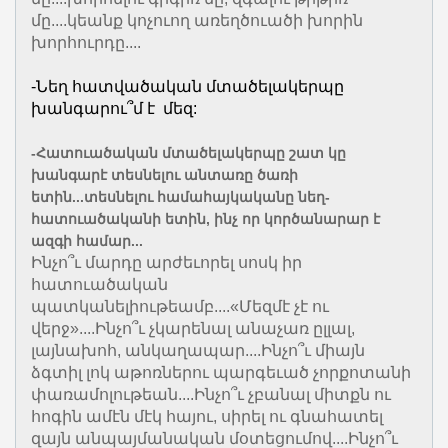
մը....կեանք կոչուող առեղծուածի խորին
խորհուրդը....
-Նեղ հատվածական մտածելակերպը
խանգարու՞մ է մեզ:
-Հատուածական մտածելակերպը շատ կը
խանգարէ տեսնելու անտառը ծառի
ետին...տեսնելու համահայկականը նեղ-
հատուածականի ետին, ինչ որ կործանարար է
ազգի համար...
Ինչո՞ւ մարդը արժեւորել սոսկ իր
հատուածական
պատկանելիութեամբ....«Մեզմէ չէ ու
վերջ»....Ինչո՞ւ չկարենալ անաչառ ըլլալ,
լայնախոհ, անկաղապար....Ինչո՞ւ միայն
ձգտիլ լոկ աթոռներու պարգեւած չորքոտանի
փառամոլութեան....Ինչո՞ւ չբանալ միտքն ու
հոգին ամէն մէկ հայու, սիրել ու գնահատել
զայն անպայմանական մօտեցումով....Ինչո՞ւ