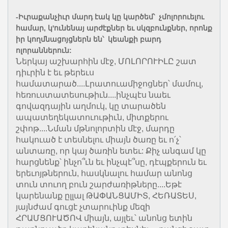
-Իւրաքանչիւր մարդ էակ կը կարծեմ՝ չմոլորուելու
համար, կ'ունենայ արժէքներ եւ սկզբունքներ, որոնք
իր կողմնացոյցներն են՝ կեանքի բարդ
ոլորաններուն:
Ներկայ աշխարհին մէջ, ՄՈԼՈՐՈՒԻԼԸ շատ
դիւրին է եւ թերեւս
համատարած....Լրատուամիջոցներ՝ մամուլ,
հեռուստատեսութիւն....ինչպէս նաեւ
գովազդային աղմուկ, կը տարածեն
ապատեղեկատուութիւն, միտքերու
շփոթ....Նման մթնոլորտին մէջ, մարդը
հակուած է տեսնելու միայն ծառը եւ ո՛չ՝
անտառը, որ կայ ծառին ետեւ: Քիչ անգամ կը
հարցնենք՝ ինչո՞ւն եւ ինչպէ՞սը, դէպքերուն եւ
երեւոյթներուն, հասկնալու համար անոնց
տուն տուող բուն շարժառիթները....Եթէ
կարենանք ըլլալ ԹԱՓԱՆՑԱՄԻՏ, ՀԵՌԱՏԵՍ,
յայնժամ գուցէ չտարուինք մեզի
ՀՐԱՄՑՈՒԱԾՈՎ միայն, այլեւ՝ անոնց ետին