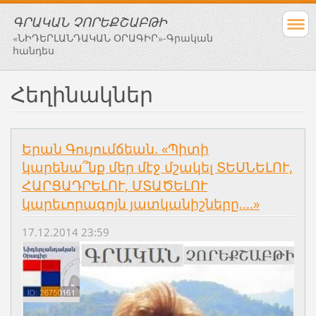
ԳՐԱԿԱՆ ՉՈՐԵՔՇԱԲԹԻ
«ՆԻԴԵՐԼԱՆԴԱԿԱՆ ՕՐԱԳԻՐ»-Գրական
հանդես
Հեղինակներ
Երան Գույումճեան. «Պիտի
կարենա՞նք մեր մէջ մշակել ՏԵՍՆԵԼՈՒ,
ՀԱՐՑԱԴՐԵԼՈՒ, ՄՏԱԾԵԼՈՒ
կարեւորագոյն յատկանիշները....»
17.12.2014 23:59