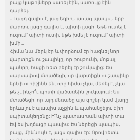
բայց կաթիլները սառել էին, սառույց էին
դարձել:
– Լացդ գալիս է, լաց եղիր,- ասաց պապս,- երբ
մարդու լացը գալիս է, պիտի լացի: Եթե ուտել է
ուզում՝ պիտի ուտի, եթե խմել է ուզում՝ պիտի
խմի…
Հիմա նա մերկ էր և փորձում էր հագնել նոր
վարտիքն ու շապիկը, որ թութունի, մոթալ
պանրի, հացի հետ բերել էր շուկայից: Ես
սարսափով մտածեցի, որ վարտիքն ու շապիկը
երևի ուրիշինն են, որը հիմա չկա, մեռել է, չկա.
թե չէ ինչո՞ւ պիտի վաճառեին շուկայում: Ես
մտածեցի, որ այդ մեռածը այս գիշեր կամ վաղը
երևալու է պապիս աչքին և պահանջելու է իր
սպիտակեղենը: Ի՞նչ պատասխան պիտի տա:
Եվ ես խղճացի պապիս: Ես ներեցի պապիս,
բայց, միևնույն է, լացս գալիս էր: Որովհետև