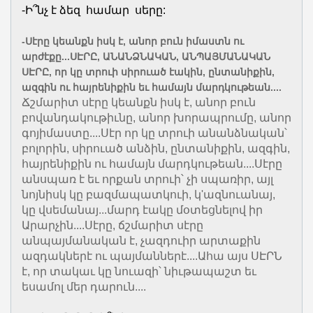
-Ի՞նչ է ձեզ համար սերը:
-Սէրը կեանքն իսկ է, անոր բուն իմաստն ու
արժէքը...ՍԷՐԸ, ԱՆԱՆՁՆԱԿԱՆ, ԱՆՊԱՅՄԱՆԱԿԱՆ
ՍԷՐԸ, որ կը տրուի սիրուած էակին, ընտանիքին,
ազգին ու հայրենիքին եւ համայն մարդկութեան....
Ճշմարիտ սէրը կեանքն իսկ է, անոր բուն
բովանդակութիւնը, անոր խորապրումը, անոր
գոյիմաստը....Սէր որ կը տրուի անանձնական՝
բոլորին, սիրուած անձին, ընտանիքին, ազգին,
հայրենիքին ու համայն մարդկութեան....Սէրը
անսպառ է եւ որքան տրուի՝ չի սպառիր, այլ
նոյնիսկ կը բազմապատկուի, կ'ազնուանայ,
կը վսեմանայ...մարդ էակը մօտեցնելով իր
Արարչին....Սէրը, ճշմարիտ սէրը
անպայմանական է, չազդուիր արտաքին
ազդակներէ ու պայմաններէ....Ահա այս ՍԷՐՆ
է, որ տակաւ կը նուազի՝ նիւթապաշտ եւ
եսամոլ մեր դարուն....