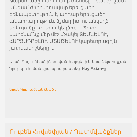
թաքնուածը կարենանք տեսնել..., քանզի շատ
անգամ ժողովրդավար երեւցածը
բռնապետութիւն է, արդար երեւցածը՝
անարդարութիւն, ճշմարիտ ու անկեղծ
երեւցածը՝ սուտ ու կեղծիք.....Պիտի
կարենա՞նք մեր մէջ մշակել ՏԵՍՆԵԼՈՒ,
ՀԱՐՑԱԴՐԵԼՈՒ, ՄՏԱԾԵԼՈՒ կարեւորագոյն
յատկանիշները....
Երան Գույումճեանին տրված հարցերի և նրա ֆեյսբուքյան
-
Hay Azian
նյութերի հիման վրա պատրաստեց'
ը
Երան Գույումճեան ծնած է
Ռուբեն Հովսեփյան / Պատմվածքներ