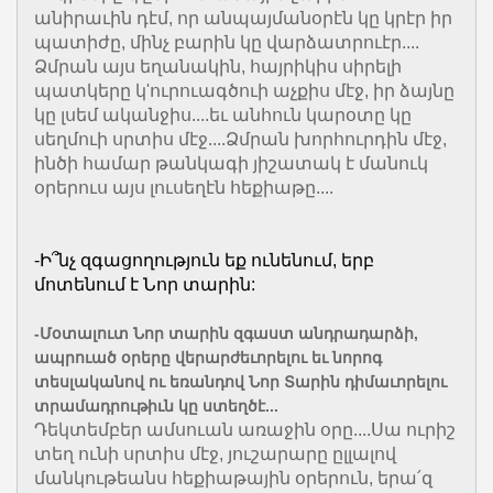
անիրաւին դէմ, որ անպայմանօրէն կը կրէր իր
պատիժը, մինչ բարին կը վարձատրուէր....
Ձմրան այս եղանակին, հայրիկիս սիրելի
պատկերը կ'ուրուագծուի աչքիս մէջ, իր ձայնը
կը լսեմ ականջիս....եւ անհուն կարօտը կը
սեղմուի սրտիս մէջ....Ձմրան խորհուրդին մէջ,
ինծի համար թանկագի յիշատակ է մանուկ
օրերուս այս լուսեղէն հեքիաթը....
-Ի՞նչ զգացողություն եք ունենում, երբ
մոտենում է Նոր տարին:
-Մօտալուտ Նոր տարին զգաստ անդրադարձի,
ապրուած օրերը վերարժեւորելու եւ նորոգ
տեսլականով ու եռանդով Նոր Տարին դիմաւորելու
տրամադրութիւն կը ստեղծէ...
Դեկտեմբեր ամսուան առաջին օրը....Սա ուրիշ
տեղ ունի սրտիս մէջ, յուշարարը ըլլալով
մանկութեանս հեքիաթային օրերուն, երա՛զ