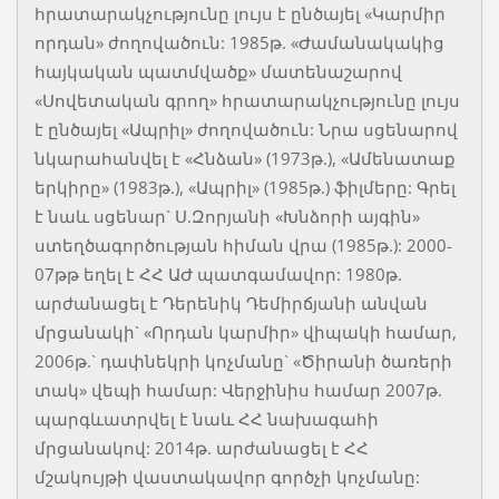
հրատարակչությունը լույս է ընծայել «Կարմիր
որդան» ժողովածուն: 1985թ. «Ժամանակակից
հայկական պատմվածք» մատենաշարով
«Սովետական գրող» հրատարակչությունը լույս
է ընծայել «Ապրիլ» ժողովածուն: Նրա սցենարով
նկարահանվել է «Հնձան» (1973թ.), «Ամենատաք
երկիրը» (1983թ.), «Ապրիլ» (1985թ.) ֆիլմերը: Գրել
է նաև սցենար` Ս.Զորյանի «Խնձորի այգին»
ստեղծագործության հիման վրա (1985թ.): 2000-
07թթ եղել է ՀՀ ԱԺ պատգամավոր: 1980թ.
արժանացել է Դերենիկ Դեմիրճյանի անվան
մրցանակի` «Որդան կարմիր» վիպակի համար,
2006թ.` դափնեկրի կոչմանը` «Ծիրանի ծառերի
տակ» վեպի համար: Վերջինիս համար 2007թ.
պարգևատրվել է նաև ՀՀ նախագահի
մրցանակով: 2014թ. արժանացել է ՀՀ
մշակույթի վաստակավոր գործչի կոչմանը: