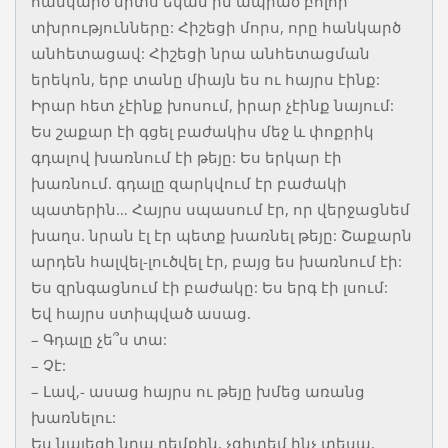
հանկարծ միտս եկան իմ ապրած բոլոր
տխրությունները: Հիշեցի մորս, որը հանկարծ
անհետացավ: Հիշեցի նրա անհետացման
երեկոն, երբ տանը միայն ես ու հայրս էինք:
Իրար հետ չէինք խոսում, իրար չէինք նայում:
Ես շաքար էի գցել բաժակիս մեջ և փոքրիկ
գդալով խառնում էի թեյը: Ես երկար էի
խառնում. գդալը զարկվում էր բաժակի
պատերին… Հայրս սպասում էր, որ վերջացնեմ
խաղս. նրան էլ էր պետք խառնել թեյը: Շաքարն
արդեն հալվել-լուծվել էր, բայց ես խառնում էի:
Ես զրնգացնում էի բաժակը: Ես երգ էի լսում:
Եվ հայրս ստիպված ասաց.
– Գդալը չե՞ս տա:
– Չէ:
– Լավ,- ասաց հայրս ու թեյը խմեց առանց
խառնելու:
Ես նայեցի նրա դեմքին, չգիտեմ ինչ տեսա,