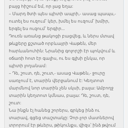
բայց հիշում եմ, որ լաց եղա:
– Մարդ ծտի պես պիտի ապրի,- ասաց պապս,-
ուտել ես ուզում՝ կեր, խմել ես ուզում՝ խմիր,
երգել ես ուզում՝ երգիր…
Դուռն առանց թակոցի բացվեց, և ներս մտավ
թևքերը քշտած որբևայրի Վաթեն, մեր
հարևանուհին: Նրանից գոլորշի էր պոկվում և
օճառի հոտ էր գալիս, ու ես գլխի ընկա, որ
պիտի լողանամ:
– Դե, շուտ, դե, շուտ,- ասաց Վաթեն,- ջուրը
սառչում է, տարին վերջանում է: Կեղտոտ
մարմնով նոր տարին չեն սկսի, բալա: Ամբողջ
տարին կեղտոտ կմնաս, բալա: Դե, շուտ, դե,
շուտ:
Նա ինքն էլ հանեց շորերս, գրկեց ինձ ու
տարավ, գցեց տաշտակը: Չոր-չոր մատներով
տրորում էր թևերս, թիկունքս, վիզս՝ ինձ թվում