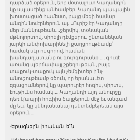
դարձած օրերուն, երբ մօտալուտ Կաղանդին
կը սպասէինք անհամբեր, Կաղանդ պապային
խոստացած համեստ, բայց մեզի համար
անգին նուէրներուն ալ....Ուրիշ էր Կաղանդը
մեր մանկութեան....ջերմիկ, տօնական
մթնոլորտով, սիրելի դէմքերու, ընտանեկան
յարկի անփոխարինելի քաղցրութեամբ՝
համակ սէր ու գորով, համակ
խանդաղատանք ու գուրգուրանք...., գուցէ
առանց պերճափայլ շքեղութեան, բայց
տաքուկ-տաքուկ այն չեմգիտեր ի՛նչ
անուշութեամբ օծուն, որ երանաւէտ
զգացումներով կը պարուրէր հոգիս, սիրտս,
էութիւնս համակ.....Կաղանդի այդ անուրջը
դեռ կ'ապրի հոգիիս ծալքերուն մէջ եւ անգամ
մը եւս կը կենդանանայ դեկտեմբերեան այս
օրերուն....
-Երազներն իրական ե՞ն: