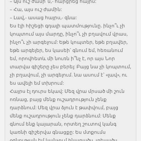
– Այս ուշ ժամի՞ն,- հարցրեց հայրս:
– Հա, այս ուշ ժամին:
– Լավ,- ասաց հայրս,- գնա:
Ես էլի հիշեցի գդալի պատմությունը. ինչո՞ւ չի
կոպտում այս մարդը, ինչո՞ւ չի բղավում վրաս,
ինչո՞ւ չի արգելում: Եթե կոպտեր, եթե բղավեր,
եթե արգելեր, ես կասեի՝ գնում եմ, հեռանում
եմ, որովհետև մի նուռն ի՞նչ է, որ այս Նոր
տարվա գիշերը չես բերել: Բայց նա չի կոպտում,
չի բղավում, չի արգելում. նա ասում է՝ «լավ», ու
ես ավելի եմ տխրում:
Հայրս էլ դուրս եկավ: Մեզ վրա մրսած մի շուն
ոռնաց, բայց մենք ուշադրություն չենք
դարձնում: Մեզ վրա ձյուն է թափվում, բայց
մենք ուշադրություն չենք դարձնում: Մենք
գնում ենք կայարան, որտեղ շուտով կանգ
կառնի գիշերվա գնացքը: Ես մտքումս
օգնության եմ կանչում հնարածս, տեսածս