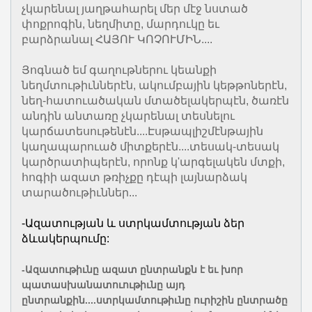
չկարենալ յաղթահարել մեր մէջ նստած
փոքրոգին, նեղմիտը, մարդուկը եւ
բարձրանալ ՀԱՅՈՒ ԿՈՉՈՒՄԻՆ....
Յոգնած եմ գաղութներու կեանքի
նեղմտութիւններէն, ակումբային կեթթոներէն,
նեղ-հատուածական մտածելակերպէն, ծառէն
անդին անտառը չկարենալ տեսնելու
կարճատեսութենէն....Էսթապլիշմէնթային
կաղապարուած միտքերէն....տեսակ-տեսակ
կարծրատիպերէն, որոնք կ'արգելակեն մտքի,
հոգիի ազատ թռիչքը դէպի լայնարձակ
տարածութիւններ...
-Ազատության և ստրկամտության ձեր
ձևակերպումը:
-Ազատութիւնը ազատ ընտրանքն է եւ խոր
պատասխանատուութիւնը այդ
ընտրանքին....ստրկամտութիւնը ուրիշին ընտրածը