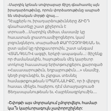
-Մարդիկ կրնան սովորաբար ճիշդ գնահատել այն
իրադարձութիւնը, որուն փորձառութիւնը ապրած
են սեփական մորթի վրայ....
Դէպքերն ու իրադարձութիւնները ՃԻՇԴ
գնահատելը շատ քիչերուն է
տրուած....Մարդիկ մեծաւ մասամբ կը
հաւատան լրատուամիջոցներու կամ
լոզունգներու տարածած ՔԱՐՈԶՉՈՒԹԵԱՆ եւ
ըստ այնմ կը դիրքաւորուին, շատ անգամ
ՎՏԱՆԳԵԼՈՎ ազգի, երկրի ապագան...: Յիշենք
որ ժամանակին, հայութեան մէկ կարեւոր
տոկոսը հաւատաց երիտթուրքերու քարոզած
«Հաւասարութիւն, եղբայրութիւն....» սնամէջ,
կեղծ լոզունգին, եւ չկրցաւ տեսնել
համաթրքութեան ՍՊԱՌՆԱԼԻՔԸ, որ ի վերջոյ
հասաւ մինչեւ հայերու դէմ մտայղացուած
Ցեղասպանութեան եւ Հայրենազրկումին....
-Շփոթի այս մոլորակում չմոլորվելու համար
կա՞ն կարևորագույն չափորոշիչներ: