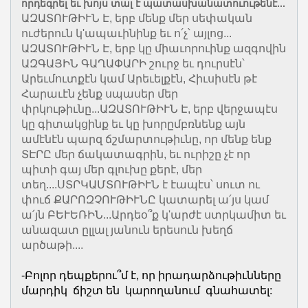
որդեգրել եւ խոյս տալ է պատասխանատուութենէ...
ԱԶԱՏՈՒԹԻՒՆ Է, երբ մենք մեր սեփական
ուժերուն կ'ապաւինինք եւ ո՛չ՝ այլոց...
ԱԶԱՏՈՒԹԻՒՆ Է, երբ կը միաւորուինք ազգովին
ԱԶԳԱՅԻՆ ԳԱՂԱՓԱՐԻ շուրջ եւ դուրսէն՝
Արեւմուտքէն կամ Արեւելքէն, Հիւսիսէն թէ
Հարաւէն չենք սպասեր մեր
փրկութիւնը...ԱԶԱՏՈՒԹԻՒՆ Է, երբ վերջապէս
կը գիտակցինք եւ կը խորըմբռնենք այն
ամէնէն պարզ ճշմարտութիւնը, որ մենք ենք
ՏԷՐԸ մեր ճակատագրին, եւ ուրիշը չէ որ
պիտի գայ մեր գլուխը քերէ, մեր
տեղ....ՍՏՐԿԱՄՏՈՒԹԻՒՆ է էապէս՝ սուտ ու
փուճ ՔԱՐՈԶՉՈՒԹԻՒՆԸ կատարել ա՛յս կամ
ա՛յն ԲԵՒԵՌԻՆ...Արդեօ՞ք կ'արժէ ստրկամիտ եւ
անազատ ըլլալ յանուն երեսուն խեղճ
արծաթի....
-Բոլոր դեպքերու՞մ է, որ իրադարձութիւնները
մարդիկ ճիշտ են կարողանում գնահատել: