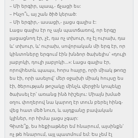
– Մի երգիր, պապ,- ճչացի ես:
– Ինչո՞ւ, այ շան ծիծ կերած:
– Մի երգիր,- ասացի,- լացս գալիս է:
Լացս գալիս էր ոչ այն պատճառով, որ երգը
լացացնող էր, չէ, դա ոչ տխուր, ոչ էլ ուրախ, դա
և’ տխուր, և’ ուրախ, սովորական մի երգ էր, որ
կինտոները երգում էին խնձոր ծախելիս՝ «դուլի
յաբլոկի, դուլի յաբլոկի…»: Լացս գալիս էր,
որովհետև պապս, հորս հայրը, որի միակ թոռը
ես էի, որի ասելով՝ մեր օջախի միակ հույսը ես
էի, ծերության թոշակը մինչև վերջին կոպեկը
ծախսել էր՝ առանց ինձ հիշելու: Միայն խմած
օղու փողերով նա կարող էր տուն բերել հինգ-
վեց հատ մեծ նուռ, և այդքանը բավական
կլիներ, որ հիմա լացս չգար:
Գիտե՞ք, ես հեքիաթներ եմ հնարում, այսինքն՝
ոչ թե հնարում, այլ պատմում եմ: Ես չեմ էլ