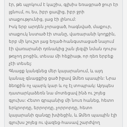
էր, թե պլոկում է կաշիս, գլխիս եռացրած ջուր էր
լցնում, ու ես, իբր ցավից, իբր ջրի
տաքությունից, լաց էի լինում:
Իսկ երբ արդեն չորացած, հագնված, մաքուր,
տաքուկ նստած էի տանը, վառարանի կողքին,
երբ մի կուշտ լաց եղած-հանգստացած նայում
էի վառարանի դռնակից շան լեզվի նման դուրս
թռչող բոցին, տեսա մի հեքիաթ, որ դեռ երբեք
չէի տեսել:
Գնացք կանգնեց մեր կայարանում, և այդ
կանաչ գնացքից ցած իջավ Ձմեռ պապին: Նրա
ձեռքին ոչ պարկ կար և ոչ էլ տոպրակ: Այդպես
դատարկաձեռն նա մոտեցավ ինձ ու շոյեց
գլուխս: Հետո գրպանից մի նուռ հանեց, հետո
երկրորդը, երրորդը, չորրորդը, հետո
կայարանի զանգը խփեցին, և Ձմեռ պապին էլի
գլուխս շոյեց ու վազեց-հասավ շարժվող