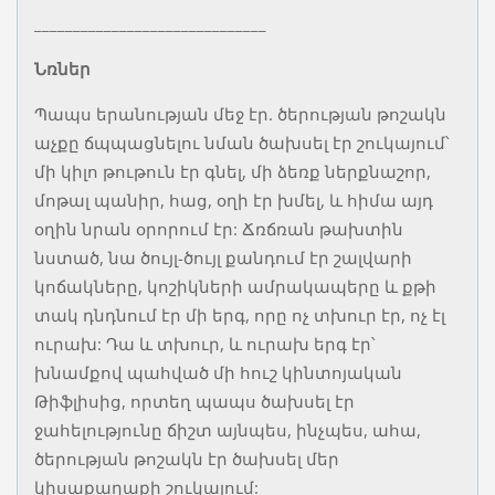
______________________________
Նռներ
Պապս երանության մեջ էր. ծերության թոշակն
աչքը ճպպացնելու նման ծախսել էր շուկայում՝
մի կիլո թութուն էր գնել, մի ձեռք ներքնաշոր,
մոթալ պանիր, հաց, օղի էր խմել, և հիմա այդ
օղին նրան օրորում էր: Ճռճռան թախտին
նստած, նա ծույլ-ծույլ քանդում էր շալվարի
կոճակները, կոշիկների ամրակապերը և քթի
տակ դնդնում էր մի երգ, որը ոչ տխուր էր, ոչ էլ
ուրախ: Դա և տխուր, և ուրախ երգ էր՝
խնամքով պահված մի հուշ կինտոյական
Թիֆլիսից, որտեղ պապս ծախսել էր
ջահելությունը ճիշտ այնպես, ինչպես, ահա,
ծերության թոշակն էր ծախսել մեր
կիսաքաղաքի շուկայում: