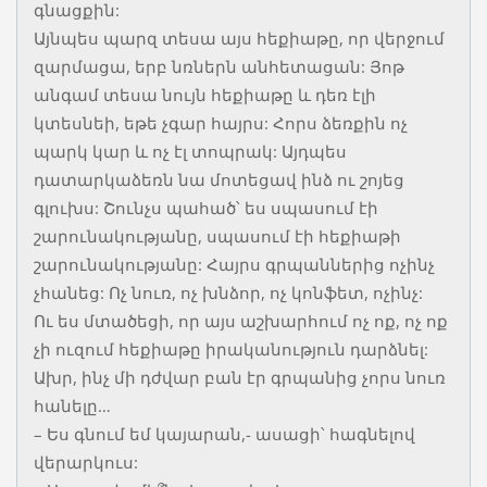
գնացքին:
Այնպես պարզ տեսա այս հեքիաթը, որ վերջում
զարմացա, երբ նռներն անհետացան: Յոթ
անգամ տեսա նույն հեքիաթը և դեռ էլի
կտեսնեի, եթե չգար հայրս: Հորս ձեռքին ոչ
պարկ կար և ոչ էլ տոպրակ: Այդպես
դատարկաձեռն նա մոտեցավ ինձ ու շոյեց
գլուխս: Շունչս պահած՝ ես սպասում էի
շարունակությանը, սպասում էի հեքիաթի
շարունակությանը: Հայրս գրպաններից ոչինչ
չհանեց: Ոչ նուռ, ոչ խնձոր, ոչ կոնֆետ, ոչինչ:
Ու ես մտածեցի, որ այս աշխարհում ոչ ոք, ոչ ոք
չի ուզում հեքիաթը իրականություն դարձնել:
Ախր, ինչ մի դժվար բան էր գրպանից չորս նուռ
հանելը…
– Ես գնում եմ կայարան,- ասացի՝ հագնելով
վերարկուս: