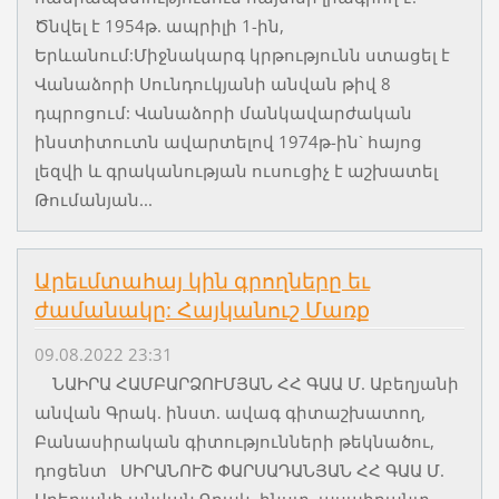
Ծնվել է 1954թ. ապրիլի 1-ին,
Երևանում:Միջնակարգ կրթությունն ստացել է
Վանաձորի Սունդուկյանի անվան թիվ 8
դպրոցում: Վանաձորի մանկավարժական
ինստիտուտն ավարտելով 1974թ-ին` հայոց
լեզվի և գրականության ուսուցիչ է աշխատել
Թումանյան...
Արեւմտահայ կին գրողները եւ
ժամանակը: Հայկանուշ Մառք
09.08.2022 23:31
ՆԱԻՐԱ ՀԱՄԲԱՐՁՈՒՄՅԱՆ ՀՀ ԳԱԱ Մ. Աբեղյանի
անվան Գրակ. ինստ. ավագ գիտաշխատող,
Բանասիրական գիտությունների թեկնածու,
դոցենտ ՍԻՐԱՆՈՒՇ ՓԱՐՍԱԴԱՆՅԱՆ ՀՀ ԳԱԱ Մ.