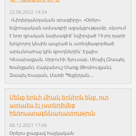
22.06.2022 14:34
«Նիդերլանդական օրագիրը», «Օրեր»
Եվրոպական ամսագրի աջակցությամբ, սկսում
է նոր գրական նախագիծ՝ նվիրված 19-րդ դարի
երկրորդ կեսին ապրած և ստեղծագործած
արևմտահայ կին գրողներին՝ Էլպիս
Կեսարացյան, Սրբուհի Տյուսաբ, Սիպիլ (Զապել
Խանջյան), Հայկանուշ Մառք (Թոփուզյան),
Զապել Եսայան, Մառի Պեյլերյան,...
Մենք երևի միակ երկիրն ենք, ուր
այդպես էլ չստեղծվեց
հեռուստաքննադատություն
08.12.2021 17:06
Օրերս լրացավ հայկական