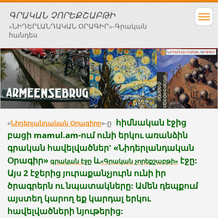
ԳՐԱԿԱՆ ՉՈՐԵՔՇԱԲԹԻ
«ՆԻԴԵՐԼԱՆԴԱԿԱՆ ՕՐԱԳԻՐ»-Գրական
հանդես
հիմնական էջից
«
»-ը
Նիդերլանդական Օրագիրը
բացի mamul.am-ում ունի երկու առանձին
գրական հավելվածներ' «Նիդերլանդական
Օրագիր»
և
էջը:
գրական էջը
«Գրական չորեքշաբթի»
Այս 2 էջերից յուրաքանչյուրն ունի իր
ծրագրերն ու նպատակները: Ամեն դեպքում
այստեղ կարող եք կարդալ երկու
հավելվածների նյութերից: