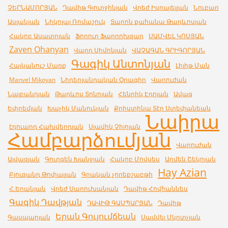
ՉԵՐՆԱՄՈՐՅԱՆ
Դավիթ Գյուրջինյան
Վրեժ Իսրայելյան
Նուբար
Ասլանյան
Նիկոլայ Ռոմաշուկ
Տարոն քահանա Թադևոսյան
Հակոբ Ասատրյան
Ֆորուղ Ֆարրոխզադ
ՍԱՄՎԵԼ ԿՈՍՅԱՆ
Zaven Ohanyan
Վարդ Սիմոնյան
ՎԱՉԱԳԱՆ ԳՐԻԳՈՐՅԱՆ
Գագիկ Անտոնյան
Հայկանուշ Մառք
Լիլիթ Ման
Manvel Mikoyan
Նիդերլանդական Օրագիր
Վարուժան
Նալբանդյան
Թադևոս Տոնոյան
Հենրիկ Էդոյան
Ավագ
Եփրեմյան
Խաչիկ Մանուկյան
Քրիստինա Տէր Ստեփանեան
Նաիրա
էդուարդ Հախվերդյան
Սլավիկ Չիլոյան
Համբարձումյան
Վարուժան
Այվազյան
Գուրգեն Խանջյան
Հակոբ Մովսես
Արմեն Շեկոյան
Hay Azian
Բյուզանդ Թոփալյան
Գրական չորեքշաբթի
Հ.Երանյան
Վրեժ Սարուխանյան
Դավիթ Հովհաննես
Գագիկ Դավթյան
ԴԱՎԻԹ ԳԱՍՊԱՐՅԱՆ
Դավիթ
Երան Գույումճեան
Գասպարյան
Սամվել Մկրտչյան