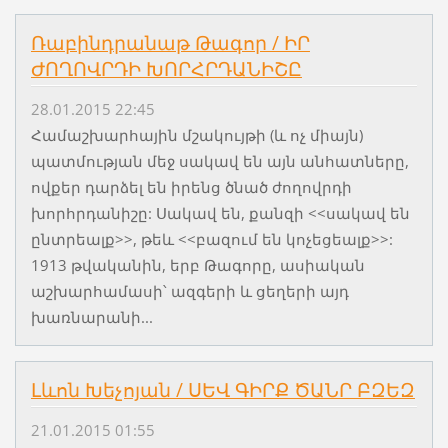
Ռաբինդրանաթ Թագոր / ԻՐ
ԺՈՂՈՎՐԴԻ ԽՈՐՀՐԴԱՆԻՇԸ
28.01.2015 22:45
Համաշխարհային մշակույթի (և ոչ միայն)
պատմության մեջ սակավ են այն անհատները,
ովքեր դարձել են իրենց ծնած ժողովրդի
խորհրդանիշը: Սակավ են, քանզի <<սակավ են
ընտրեալք>>, թեև <<բազում են կոչեցեալք>>:
1913 թվականին, երբ Թագորը, ասիական
աշխարհամասի՝ ազգերի և ցեղերի այդ
խառնարանի...
Լևոն Խեչոյան / ՍԵՎ ԳԻՐՔ ԾԱՆՐ ԲԶԵԶ
21.01.2015 01:55