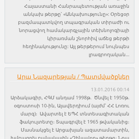
Հայաստանի Հանրապետության առաջին
անկախ թերթը՝ «Անկախությունը»: Օրեցօր
բազմապատկվող տպագրական տիրաժի ու
նորացվող համակարգչային տեխնոլոգիայի
կիրառման շնորհիվ աճեց թերթի
հեղինակությունը: Այլ թերթերում նույնպես
լրագրողական...
Արա Նազարեթյան / Պատմվածքներ
13.01.2016 00:14
Արձակագիր, ՀԳՄ անդամ 1998թ. Ծնվել է 1950թ.
օգոստոսի 10-ին, Ալավերդիում (այժմ՝ ՀՀ Լոռու
մարզ)։ Ավարտել է ԵՊՀ տնտեսագիտական
ֆակուլտետը։ Տպագրվել է 1965 թվականից։
Մասնակցել է Արցախյան ազատամարտին,
խմբագրել բանակային «Զինավոր» թերթը։ Նրա