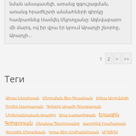
նման անսպասելի, առանց զգուշացման,
առանց հրաժեշտի անմահների գիրկը
համբառնեց Սամվել Մկրտչյանը: Ազնվաբարո
մի մարդ, ով իր վրա էր կրում Արարչի շնորհը,
Արարչի...
1
2
>
>>
Теги
Աիդա Ներսիսյան
Մերուժան Տեր-Գուլանյան
Սոնա Արշունեցի
Ռոմիկ Սարդարյան
Գրիգոր Արամի Գուրզադյան
Երազիկ
Նիդերլանդական օրագիր
Արա Նազարեթյան
Գրիգորյան
Մելանյա Պետրոսյանց
Վարդինե Իսահակյան
Գուրգեն Միքայելյան
Կոլյա Տեր-Հովհաննիսյան
ԱՐՏՅՈՄ