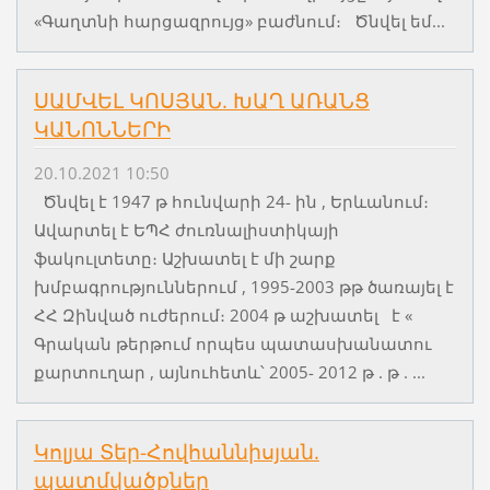
«Գաղտնի հարցազրույց» բաժնում։ Ծնվել եմ...
ՍԱՄՎԵԼ ԿՈՍՅԱՆ. ԽԱՂ ԱՌԱՆՑ
ԿԱՆՈՆՆԵՐԻ
20.10.2021 10:50
Ծնվել է 1947 թ հունվարի 24- ին , Երևանում։
Ավարտել է ԵՊՀ ժուռնալիստիկայի
ֆակուլտետը։ Աշխատել է մի շարք
խմբագրություններում , 1995-2003 թթ ծառայել է
ՀՀ Զինված ուժերում։ 2004 թ աշխատել է «
Գրական թերթում որպես պատասխանատու
քարտուղար , այնուհետև՝ 2005- 2012 թ . թ . ...
Կոլյա Տեր-Հովհաննիսյան.
պատմվածքներ