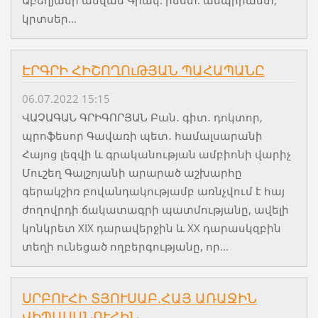
Աբեղյանի անվան Գրակ. ինստ. ասպիրանտ,
կրտսեր...
ԷՐԳՐԻ ՀԻՇՈՂՈւԹՅԱՆ ՊԱՀԱՊԱՆԸ
06.07.2022 15:15
ՎԱՉԱԳԱՆ ԳՐԻԳՈՐՅԱՆ Բան․ գիտ․ դոկտոր,
պրոֆեսոր Գավառի պետ․ համալսարանի
Հայոց լեզվի և գրականության ամբիոնի վարիչ
Մուշեղ Գալշոյանի արարած աշխարհը
գերակշիռ բովանդակությամբ առնչվում է հայ
ժողովրդի ճակատագրի պատմությանը, ավելի
կոնկրետ XIX դարավերջին և XX դարասկզբին
տեղի ունեցած ողբերգությանը, որ...
ՍՐԲՈՒՀԻ ՏՅՈՒՍԱԲ.ՀԱՅ ԱՌԱՋԻՆ
ՎԻՊԱՍԱՆՈՒՀԻՆ