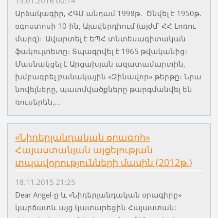
13.01.2016 00:14
Արձակագիր, ՀԳՄ անդամ 1998թ. Ծնվել է 1950թ.
օգոստոսի 10-ին, Ալավերդիում (այժմ՝ ՀՀ Լոռու
մարզ)։ Ավարտել է ԵՊՀ տնտեսագիտական
ֆակուլտետը։ Տպագրվել է 1965 թվականից։
Մասնակցել է Արցախյան ազատամարտին,
խմբագրել բանակային «Զինավոր» թերթը։ Նրա
նովելները, պատմվածքները թարգմանվել են
ռուսերեն,...
«Նիդերլանդական օրագրի»
Հայաստանյան այցելության
տպավորությունների մասին (2012թ.)
18.11.2015 21:25
Dear Angel-ը և «Նիդերլանդական օրագիրը»
կարճատև այց կատարեցին Հայաստան: